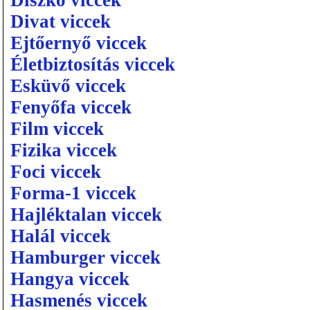
Diszkó viccek
Divat viccek
Ejtőernyő viccek
Életbiztosítás viccek
Esküvő viccek
Fenyőfa viccek
Film viccek
Fizika viccek
Foci viccek
Forma-1 viccek
Hajléktalan viccek
Halál viccek
Hamburger viccek
Hangya viccek
Hasmenés viccek