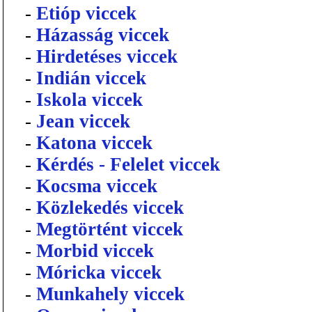
-
Etióp viccek
-
Házasság viccek
-
Hirdetéses viccek
-
Indián viccek
-
Iskola viccek
-
Jean viccek
-
Katona viccek
-
Kérdés - Felelet viccek
-
Kocsma viccek
-
Közlekedés viccek
-
Megtörtént viccek
-
Morbid viccek
-
Móricka viccek
-
Munkahely viccek