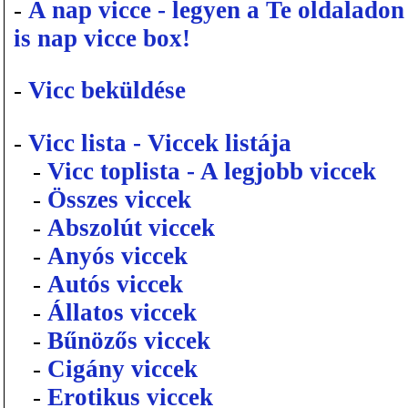
-
A nap vicce - legyen a Te oldaladon
is nap vicce box!
-
Vicc beküldése
-
Vicc lista - Viccek listája
-
Vicc toplista - A legjobb viccek
-
Összes viccek
-
Abszolút viccek
-
Anyós viccek
-
Autós viccek
-
Állatos viccek
-
Bűnözős viccek
-
Cigány viccek
-
Erotikus viccek