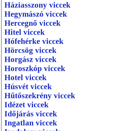
Háziasszony viccek
Hegymászó viccek
Hercegnő viccek
Hitel viccek
Hófehérke viccek
Hörcsög viccek
Horgász viccek
Horoszkóp viccek
Hotel viccek
Húsvét viccek
Hűtőszekrény viccek
Idézet viccek
Időjárás viccek
Ingatlan viccek