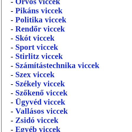
-
Orvos viccek
-
Pikáns viccek
-
Politika viccek
-
Rendőr viccek
-
Skót viccek
-
Sport viccek
-
Stirlitz viccek
-
Számítástechnika viccek
-
Szex viccek
-
Székely viccek
-
Szőkenő viccek
-
Ügyvéd viccek
-
Vallásos viccek
-
Zsidó viccek
-
Egyéb viccek