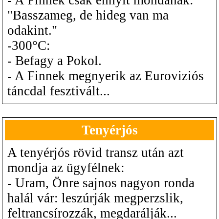
"Basszameg, de hideg van ma
odakint."
-300°C:
- Befagy a Pokol.
- A Finnek megnyerik az Euroviziós
táncdal fesztivált...
Tenyérjós
A tenyérjós rövid transz után azt
mondja az ügyfélnek:
- Uram, Önre sajnos nagyon ronda
halál vár: leszúrják megperzslik,
feltrancsírozzák, megdarálják...