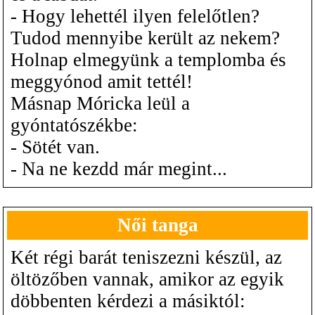
- Hogy lehettél ilyen felelőtlen?
Tudod mennyibe került az nekem?
Holnap elmegyünk a templomba és
meggyónod amit tettél!
Másnap Móricka leül a
gyóntatószékbe:
- Sötét van.
- Na ne kezdd már megint...
Női tanga
Két régi barát teniszezni készül, az
öltözőben vannak, amikor az egyik
döbbenten kérdezi a másiktól: