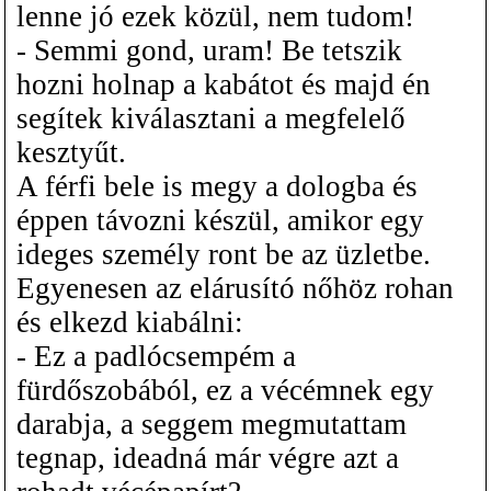
lenne jó ezek közül, nem tudom!
- Semmi gond, uram! Be tetszik
hozni holnap a kabátot és majd én
segítek kiválasztani a megfelelő
kesztyűt.
A férfi bele is megy a dologba és
éppen távozni készül, amikor egy
ideges személy ront be az üzletbe.
Egyenesen az elárusító nőhöz rohan
és elkezd kiabálni:
- Ez a padlócsempém a
fürdőszobából, ez a vécémnek egy
darabja, a seggem megmutattam
tegnap, ideadná már végre azt a