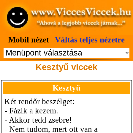
Mobil nézet |
Váltás teljes nézetre
Kesztyű viccek
Kesztyű
Két rendőr beszélget:
- Fázik a kezem.
- Akkor tedd zsebre!
- Nem tudom, mert ott van a