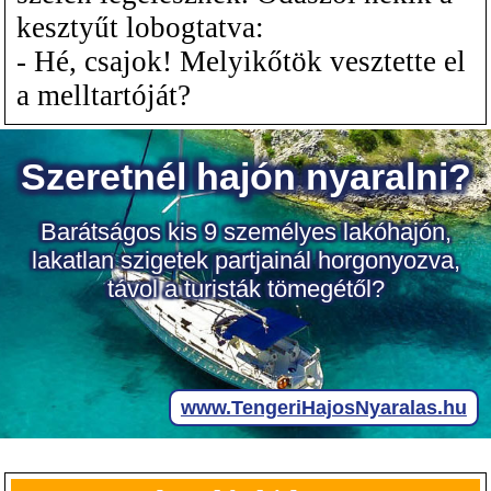
kesztyűt lobogtatva:
- Hé, csajok! Melyikőtök vesztette el
a melltartóját?