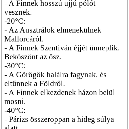
- A Finnek hosszú ujjú pólót
vesznek.
-20°C:
- Az Ausztrálok elmenekülnek
Mallorcáról.
- A Finnek Szentiván éjjét ünneplik.
Beköszönt az ősz.
-30°C:
- A Görögök halálra fagynak, és
eltűnnek a Földről.
- A Finnek elkezdenek házon belül
mosni.
-40°C:
- Párizs összeroppan a hideg súlya
alatt.