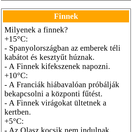
Finnek
Milyenek a finnek?
+15°C:
- Spanyolországban az emberek téli
kabátot és kesztyűt húznak.
- A Finnek kifekszenek napozni.
+10°C:
- A Franciák hiábavalóan próbálják
bekapcsolni a központi fűtést.
- A Finnek virágokat ültetnek a
kertben.
+5°C:
- Az Olasz kocsik nem indulnak.