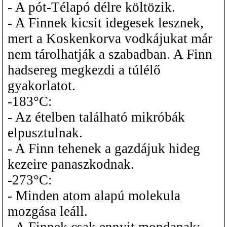
- A pót-Télapó délre költözik.
- A Finnek kicsit idegesek lesznek,
mert a Koskenkorva vodkájukat már
nem tárolhatják a szabadban. A Finn
hadsereg megkezdi a túlélő
gyakorlatot.
-183°C:
- Az ételben található mikróbák
elpusztulnak.
- A Finn tehenek a gazdájuk hideg
kezeire panaszkodnak.
-273°C:
- Minden atom alapú molekula
mozgása leáll.
- A Finnek csak ennyit mondanak: