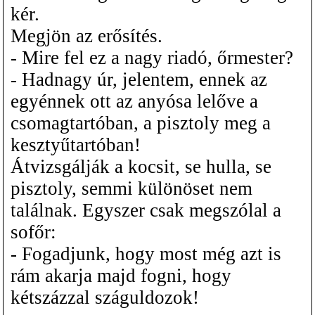
kér.
Megjön az erősítés.
- Mire fel ez a nagy riadó, őrmester?
- Hadnagy úr, jelentem, ennek az
egyénnek ott az anyósa lelőve a
csomagtartóban, a pisztoly meg a
kesztyűtartóban!
Átvizsgálják a kocsit, se hulla, se
pisztoly, semmi különöset nem
találnak. Egyszer csak megszólal a
sofőr:
- Fogadjunk, hogy most még azt is
rám akarja majd fogni, hogy
kétszázzal száguldozok!