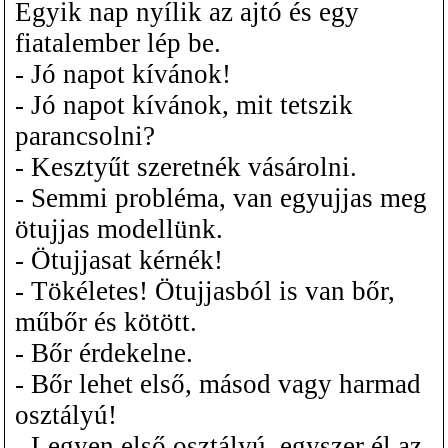
Egyik nap nyílik az ajtó és egy
fiatalember lép be.
- Jó napot kívánok!
- Jó napot kívánok, mit tetszik
parancsolni?
- Kesztyűt szeretnék vásárolni.
- Semmi probléma, van egyujjas meg
ötujjas modellünk.
- Ötujjasat kérnék!
- Tökéletes! Ötujjasból is van bőr,
műbőr és kötött.
- Bőr érdekelne.
- Bőr lehet első, másod vagy harmad
osztályú!
- Legyen első osztályú, egyszer él az