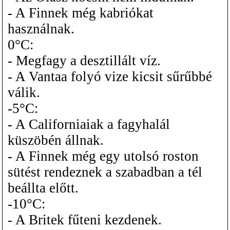
- A Finnek még kabriókat
használnak.
0°C:
- Megfagy a desztillált víz.
- A Vantaa folyó vize kicsit sűrűbbé
válik.
-5°C:
- A Californiaiak a fagyhalál
küszöbén állnak.
- A Finnek még egy utolsó roston
sütést rendeznek a szabadban a tél
beállta előtt.
-10°C:
- A Britek fűteni kezdenek.