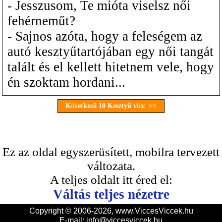
- Jesszusom, Te mióta viselsz női
fehérneműt?
- Sajnos azóta, hogy a feleségem az
autó kesztyűtartójában egy női tangát
talált és el kellett hitetnem vele, hogy
én szoktam hordani...
Következő 10 Kesztyű vicc >>
Ez az oldal egyszerüsített, mobilra tervezett
változata.
A teljes oldalt itt éred el:
Váltás teljes nézetre
Copyright © 2006-2026, www.ViccesViccek.hu
E-mail:
info@viccesviccek.hu