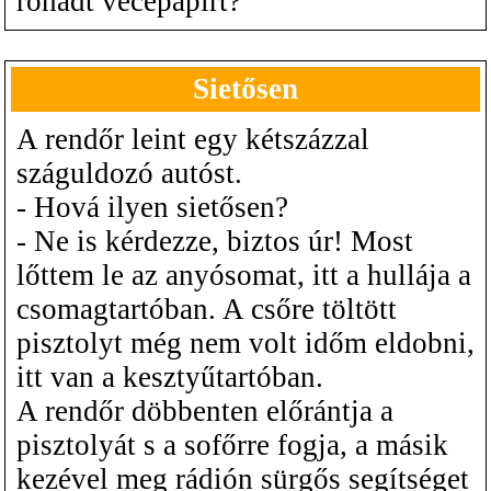
rohadt vécépapírt?
Sietősen
A rendőr leint egy kétszázzal
száguldozó autóst.
- Hová ilyen sietősen?
- Ne is kérdezze, biztos úr! Most
lőttem le az anyósomat, itt a hullája a
csomagtartóban. A csőre töltött
pisztolyt még nem volt időm eldobni,
itt van a kesztyűtartóban.
A rendőr döbbenten előrántja a
pisztolyát s a sofőrre fogja, a másik
kezével meg rádión sürgős segítséget