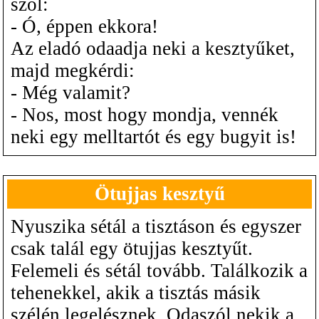
szól:
- Ó, éppen ekkora!
Az eladó odaadja neki a kesztyűket,
majd megkérdi:
- Még valamit?
- Nos, most hogy mondja, vennék
neki egy melltartót és egy bugyit is!
Ötujjas kesztyű
Nyuszika sétál a tisztáson és egyszer
csak talál egy ötujjas kesztyűt.
Felemeli és sétál tovább. Találkozik a
tehenekkel, akik a tisztás másik
szélén legelésznek. Odaszól nekik a