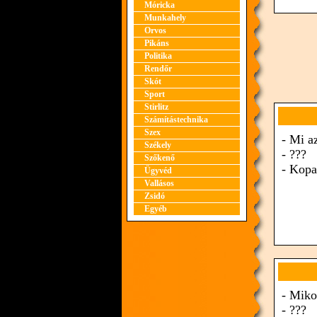
Móricka
Munkahely
Orvos
Pikáns
Politika
Rendőr
Skót
Sport
Stirlitz
Számítástechnika
Szex
- Mi a
Székely
- ???
Szőkenő
- Kopa
Ügyvéd
Vallásos
Zsidó
Egyéb
- Miko
- ???