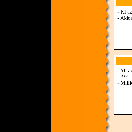
- Ki a
- Akit 
- Mi a
- ???
- Mill