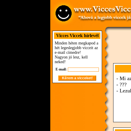
Vicces Viccek hírlevél
Minden héten megkapod a
hét legeslegjobb vicceit az
e-mail címedre!
Nagyon jó lesz, kell
neked!
E-mail:
- Mi a
- ???
- Lezu