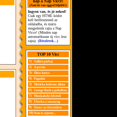
nap a Nap Vicce!
(Ami itt van eggyel feljebb!)
Ingyen van, és jó neked!
Csak egy HTML kódot
kell beillesztened az
oldaladba, és máris
megjelenik rajta a Nap
Vicce! (Minden nap
automatikusan új vicc lesz
rajta).
(Részletek...)
TOP 10 Vicc
1)
Vallási párbaj
2)
A postás
3)
Okos kutya
4)
Fogadás
5)
Móricka kedvenc állata
6)
George Bush a pokolban
7)
Munkahelyi felvételi
8)
Uborka a tananyag
9)
Strucc az étteremben
10)
Nem is sejtette...