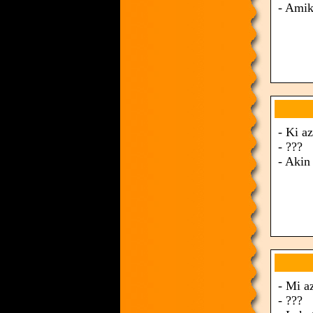
- Amik
- Ki a
- ???
- Akin
- Mi a
- ???