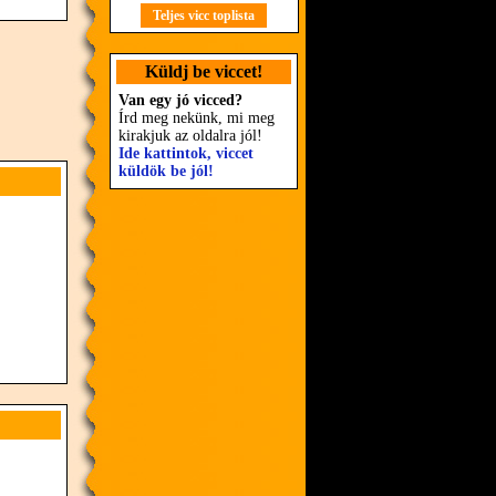
Teljes vicc toplista
Küldj be viccet!
Van egy jó vicced?
Írd meg nekünk, mi meg
kirakjuk az oldalra jól!
Ide kattintok, viccet
küldök be jól!