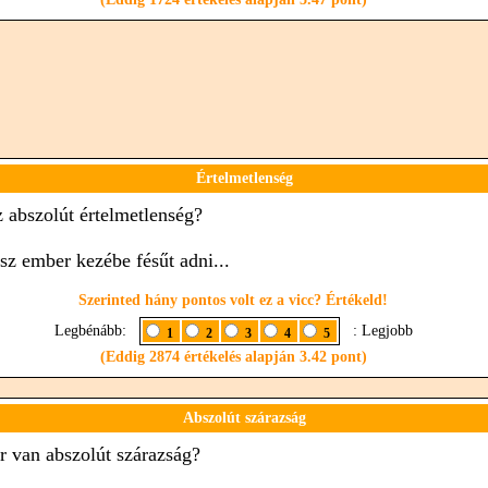
Értelmetlenség
z abszolút értelmetlenség?
sz ember kezébe fésűt adni...
Szerinted hány pontos volt ez a vicc? Értékeld!
Legbénább:
: Legjobb
1
2
3
4
5
(Eddig 2874 értékelés alapján 3.42 pont)
Abszolút szárazság
r van abszolút szárazság?