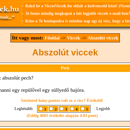
-
Rakd be a ViccesViccek.hu oldalt a kedvenceid közé! (Nyo
-
Jó lenne mindig megkapni a hét legjobb vicceit e-mail-ben?
-
Kéne a Te honlapodra is minden nap egy új vicc, hogy a lát
Itt vagy most:
->
->
Főoldal
Viccek
Abszolút viccek
Abszolút viccek
Pech
z abszolút pech?
hanni egy repülővel egy süllyedő hajóra.
Szerinted hány pontos volt ez a vicc? Értékeld!
Legbénább:
: Legjobb
1
2
3
4
5
(Eddig 4603 értékelés alapján 4.03 pont)