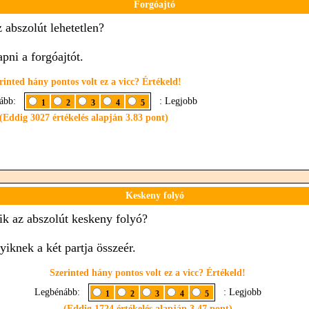
Forgóajtó
z abszolút lehetetlen?
pni a forgóajtót.
rinted hány pontos volt ez a vicc? Értékeld!
nább:
: Legjobb
1
2
3
4
5
(Eddig 3027 értékelés alapján 3.83 pont)
Keskeny folyó
ik az abszolút keskeny folyó?
yiknek a két partja összeér.
Szerinted hány pontos volt ez a vicc? Értékeld!
Legbénább:
: Legjobb
1
2
3
4
5
(Eddig 1724 értékelés alapján 3.47 pont)