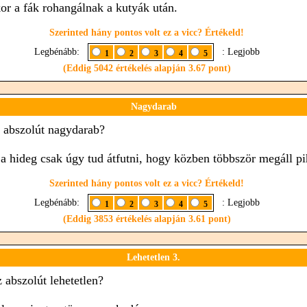
or a fák rohangálnak a kutyák után.
Szerinted hány pontos volt ez a vicc? Értékeld!
Legbénább:
: Legjobb
1
2
3
4
5
(Eddig 5042 értékelés alapján 3.67 pont)
Nagydarab
z abszolút nagydarab?
 a hideg csak úgy tud átfutni, hogy közben többször megáll pi
Szerinted hány pontos volt ez a vicc? Értékeld!
Legbénább:
: Legjobb
1
2
3
4
5
(Eddig 3853 értékelés alapján 3.61 pont)
Lehetetlen 3.
z abszolút lehetetlen?