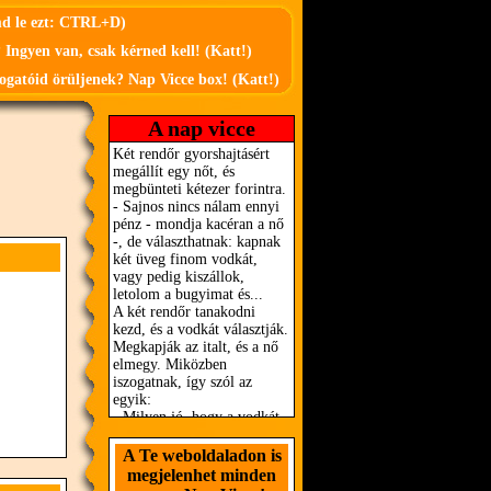
md le ezt: CTRL+D)
 Ingyen van, csak kérned kell! (Katt!)
ogatóid örüljenek? Nap Vicce box! (Katt!)
A nap vicce
A Te weboldaladon is
megjelenhet minden