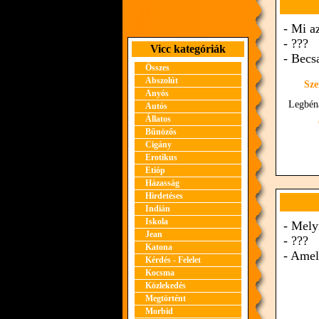
- Mi a
- ???
Vicc kategóriák
- Becsa
Összes
Abszolút
Sze
Anyós
Legbé
Autós
Állatos
Bűnözős
Cigány
Erotikus
Etióp
Házasság
Hirdetéses
Indián
Iskola
- Mely
Jean
- ???
Katona
- Amel
Kérdés - Felelet
Kocsma
Közlekedés
Megtörtént
Morbid