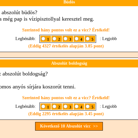
Büdös
z abszolút büdös?
a még pap is vízipisztollyal keresztel meg.
Szerinted hány pontos volt ez a vicc? Értékeld!
Legbénább:
: Legjobb
1
2
3
4
5
(Eddig 4327 értékelés alapján 3.85 pont)
Abszolút boldogság
z abszolút boldogság?
iomos anyós sírjára koszorút tenni.
Szerinted hány pontos volt ez a vicc? Értékeld!
Legbénább:
: Legjobb
1
2
3
4
5
(Eddig 2295 értékelés alapján 3.45 pont)
Következő 10 Abszolút vicc >>