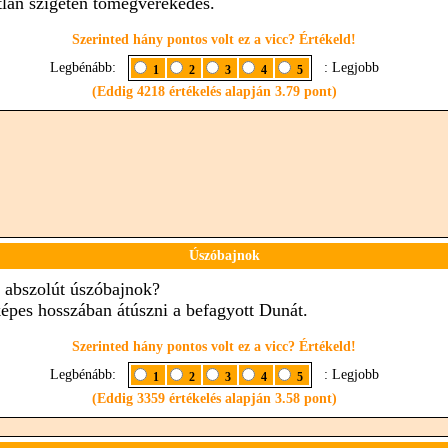
tlan szigeten tömegverekedés.
Szerinted hány pontos volt ez a vicc? Értékeld!
Legbénább:
: Legjobb
1
2
3
4
5
(Eddig 4218 értékelés alapján 3.79 pont)
Úszóbajnok
z abszolút úszóbajnok?
képes hosszában átúszni a befagyott Dunát.
Szerinted hány pontos volt ez a vicc? Értékeld!
Legbénább:
: Legjobb
1
2
3
4
5
(Eddig 3359 értékelés alapján 3.58 pont)