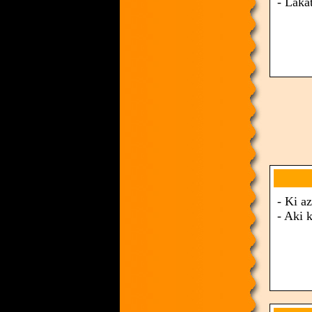
- Laka
- Ki a
- Aki 