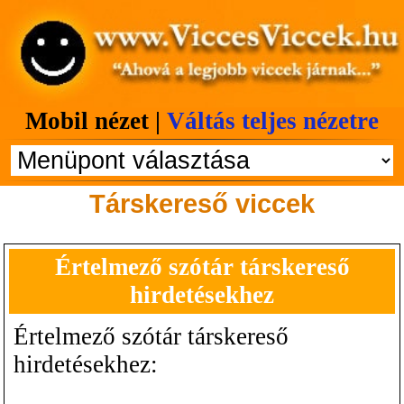
Mobil nézet |
Váltás teljes nézetre
Társkereső viccek
Értelmező szótár társkereső
hirdetésekhez
Értelmező szótár társkereső
hirdetésekhez: