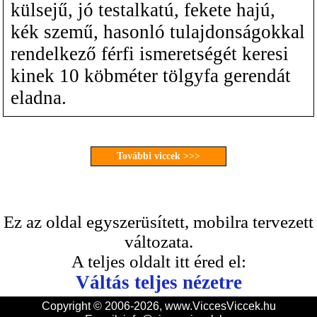
külsejű, jó testalkatú, fekete hajú,
kék szemű, hasonló tulajdonságokkal
rendelkező férfi ismeretségét keresi
kinek 10 köbméter tölgyfa gerendát
eladna.
További viccek >>>
Ez az oldal egyszerüsített, mobilra tervezett
változata.
A teljes oldalt itt éred el:
Váltás teljes nézetre
Copyright © 2006-2026, www.ViccesViccek.hu