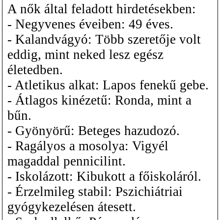
A nők által feladott hirdetésekben:
- Negyvenes éveiben: 49 éves.
- Kalandvágyó: Több szeretője volt
eddig, mint neked lesz egész
életedben.
- Atletikus alkat: Lapos fenekű gebe.
- Átlagos kinézetű: Ronda, mint a
bűn.
- Gyönyörű: Beteges hazudozó.
- Ragályos a mosolya: Vigyél
magaddal pennicilint.
- Iskolázott: Kibukott a főiskoláról.
- Érzelmileg stabil: Pszichiátriai
gyógykezelésen átesett.