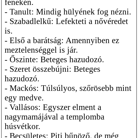
fenekén.
- Tanult: Mindig hülyének fog nézni.
- Szabadlelkű: Lefekteti a nővéredet
is.
- Első a barátság: Amennyiben ez
meztelenséggel is jár.
- Őszinte: Beteges hazudozó.
- Szeret összebújni: Beteges
hazudozó.
- Mackós: Túlsúlyos, szőrösebb mint
egy medve.
- Vallásos: Egyszer elment a
nagymamájával a templomba
húsvétkor.
- Becsületes: Piti bűnöző, de még