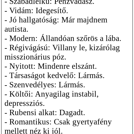
- Szabadlelkű: Pénzvadász.
- Vidám: Idegesítő.
- Jó hallgatóság: Már majdnem
autista.
- Modern: Állandóan szőrös a lába.
- Régivágású: Villany le, kizárólag
misszionárius póz.
- Nyitott: Mindenre elszánt.
- Társaságot kedvelő: Lármás.
- Szenvedélyes: Lármás.
- Költői: Anyagilag instabil,
depressziós.
- Rubensi alkat: Dagadt.
- Romantikus: Csak gyertyafény
mellett néz ki jól.