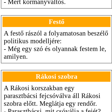
- Mert kormányváltós.
Festő
A festő rászól a folyamatosan beszélő
politikus modelljére:
- Még egy szó és olyannak festem le,
amilyen.
Rákosi szobra
A Rákosi korszakban egy
parasztbácsi fejcsóválva áll Rákosi
szobra előtt. Meglátja egy rendőr.
- Parasztbácsi, mit csóválja a fejét?