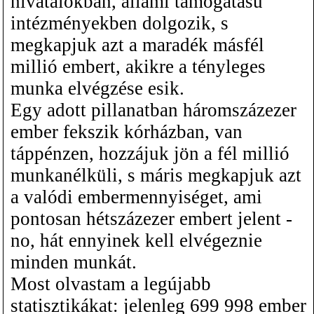
hivatalokban, állami támogatású
intézményekben dolgozik, s
megkapjuk azt a maradék másfél
millió embert, akikre a tényleges
munka elvégzése esik.
Egy adott pillanatban háromszázezer
ember fekszik kórházban, van
táppénzen, hozzájuk jön a fél millió
munkanélküli, s máris megkapjuk azt
a valódi embermennyiséget, ami
pontosan hétszázezer embert jelent -
no, hát ennyinek kell elvégeznie
minden munkát.
Most olvastam a legújabb
statisztikákat: jelenleg 699 998 ember