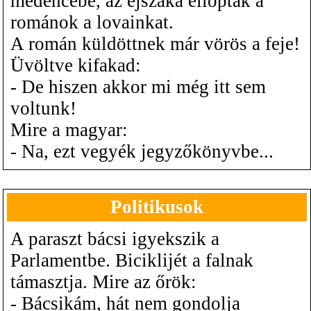
medencébe, az éjszaka ellopták a
románok a lovainkat.
A román küldöttnek már vörös a feje!
Üvöltve kifakad:
- De hiszen akkor mi még itt sem
voltunk!
Mire a magyar:
- Na, ezt vegyék jegyzőkönyvbe...
Politikusok
A paraszt bácsi igyekszik a
Parlamentbe. Biciklijét a falnak
támasztja. Mire az őrök:
- Bácsikám, hát nem gondolja