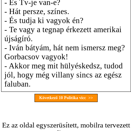
- És Tv-je van-e?
- Hát persze, színes.
- És tudja ki vagyok én?
- Te vagy a tegnap érkezett amerikai
újságíró.
- Iván bátyám, hát nem ismersz meg?
Gorbacsov vagyok!
- Akkor meg mit hülyéskedsz, tudod
jól, hogy még villany sincs az egész
faluban.
Következő 10 Politika vicc >>
Ez az oldal egyszerüsített, mobilra tervezett