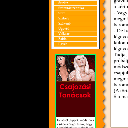
gravitá
Stirlitz
a kért
Számítástechnika
- Vagy
Szex
megmér
Székely
Szőkenő
baromé
Ügyvéd
- De h
Vallásos
légnyo
Zsidó
különb
Egyéb
légnyo
Tudja,
próbál
módsze
csapju
megmon
baromé
(A tör
ő a ma