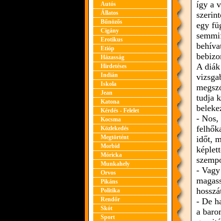
így a 
Autós
Állatos
szerin
Bűnözős
egy fü
Cigány
semmif
Erotikus
behíva
Etióp
bebizo
Házasság
A diák
Hirdetéses
Indián
vizsga
Iskola
megszó
Jean
tudja k
Katona
beleke
Kérdés - Felelet
- Nos,
Kocsma
felhőka
Közlekedés
Megtörtént
időt, 
Morbid
képlet
Móricka
szempo
Munkahely
- Vagy
Orvos
magass
Pikáns
hosszá
Politika
Rendőr
- De h
Skót
a baro
Sport