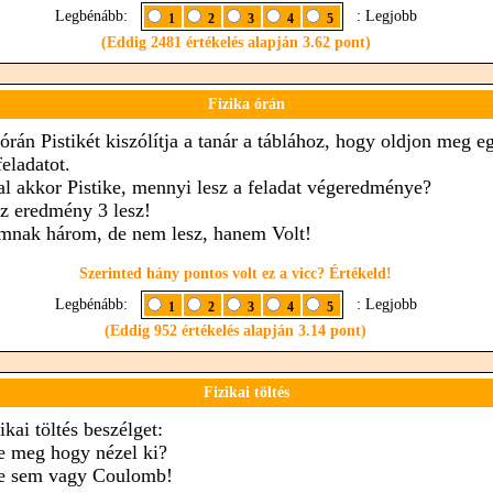
Legbénább:
: Legjobb
1
2
3
4
5
(Eddig 2481 értékelés alapján 3.62 pont)
Fizika órán
 órán Pistikét kiszólítja a tanár a táblához, hogy oldjon meg e
feladatot.
al akkor Pistike, mennyi lesz a feladat végeredménye?
az eredmény 3 lesz!
mnak három, de nem lesz, hanem Volt!
Szerinted hány pontos volt ez a vicc? Értékeld!
Legbénább:
: Legjobb
1
2
3
4
5
(Eddig 952 értékelés alapján 3.14 pont)
Fizikai töltés
ikai töltés beszélget:
te meg hogy nézel ki?
te sem vagy Coulomb!