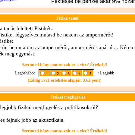
Fizika tanár
a tanár felelteti Pistikét:.
Pistike, légyszíves mutasd be nekem az ampermérőt!
istike:
r úr, bemutatom az ampermérőt, ampermérő-tanár úr... Kérem
ék meg egymást.
Szerinted hány pontos volt ez a vicc? Értékeld!
Legbénább:
: Legjobb
1
2
3
4
5
(Eddig 5721 értékelés alapján 3.62 pont)
Fizikai megfigyelés
 legjobb fizikai megfigyelés a politikusokról?
res fejnek jobb az akusztikája.
Szerinted hány pontos volt ez a vicc? Értékeld!