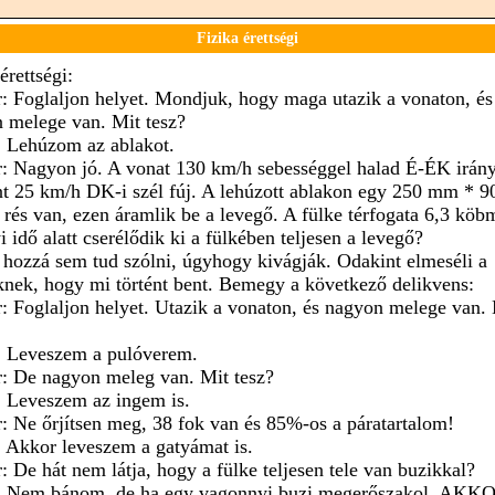
Fizika érettségi
érettségi:
r: Foglaljon helyet. Mondjuk, hogy maga utazik a vonaton, és
 melege van. Mit tesz?
: Lehúzom az ablakot.
r: Nagyon jó. A vonat 130 km/h sebességgel halad É-ÉK irán
t 25 km/h DK-i szél fúj. A lehúzott ablakon egy 250 mm * 9
rés van, ezen áramlik be a levegő. A fülke térfogata 6,3 köbm
 idő alatt cserélődik ki a fülkében teljesen a levegő?
 hozzá sem tud szólni, úgyhogy kivágják. Odakint elmeséli a
knek, hogy mi történt bent. Bemegy a következő delikvens:
r: Foglaljon helyet. Utazik a vonaton, és nagyon melege van.
: Leveszem a pulóverem.
r: De nagyon meleg van. Mit tesz?
: Leveszem az ingem is.
r: Ne őrjítsen meg, 38 fok van és 85%-os a páratartalom!
: Akkor leveszem a gatyámat is.
r: De hát nem látja, hogy a fülke teljesen tele van buzikkal?
: Nem bánom, de ha egy vagonnyi buzi megerőszakol, AKK