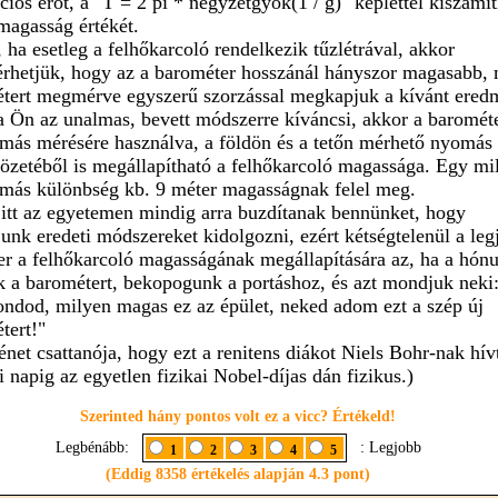
ciós erőt, a "T = 2 pi * négyzetgyök(1 / g)" képlettel kiszámí
 magasság értékét.
, ha esetleg a felhőkarcoló rendelkezik tűzlétrával, akkor
hetjük, hogy az a barométer hosszánál hányszor magasabb, 
tert megmérve egyszerű szorzással megkapjuk a kívánt ered
a Ön az unalmas, bevett módszerre kíváncsi, akkor a barométe
más mérésére használva, a földön és a tetőn mérhető nyomás
özetéből is megállapítható a felhőkarcoló magassága. Egy mil
más különbség kb. 9 méter magasságnak felel meg.
 itt az egyetemen mindig arra buzdítanak bennünket, hogy
junk eredeti módszereket kidolgozni, ezért kétségtelenül a leg
r a felhőkarcoló magasságának megállapítására az, ha a hónu
k a barométert, bekopogunk a portáshoz, és azt mondjuk neki
dod, milyen magas ez az épület, neked adom ezt a szép új
tert!"
ténet csattanója, hogy ezt a renitens diákot Niels Bohr-nak hív
i napig az egyetlen fizikai Nobel-díjas dán fizikus.)
Szerinted hány pontos volt ez a vicc? Értékeld!
Legbénább:
: Legjobb
1
2
3
4
5
(Eddig 8358 értékelés alapján 4.3 pont)