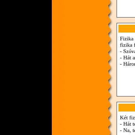
Fizika
fizika 
- Szóv
- Hát 
- Háro
Két fiz
- Hát 
- Na, 