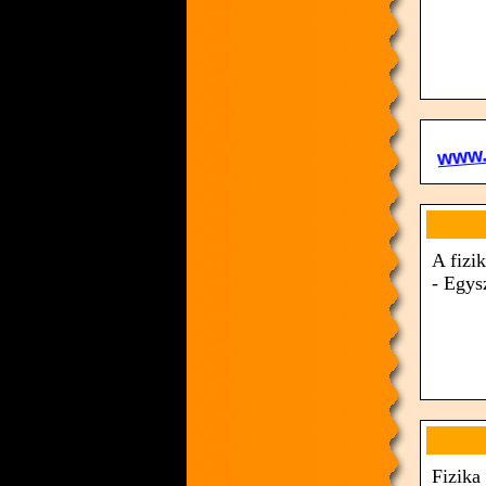
A fizik
- Egys
Fizika