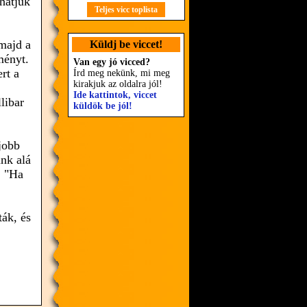
thatjuk
Teljes vicc toplista
majd a
Küldj be viccet!
ményt.
Van egy jó vicced?
rt a
Írd meg nekünk, mi meg
kirakjuk az oldalra jól!
Ide kattintok, viccet
libar
küldök be jól!
jobb
nk alá
: "Ha
ták, és