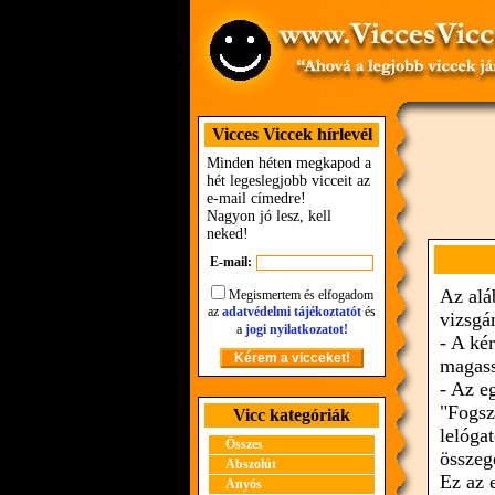
Vicces Viccek hírlevél
Minden héten megkapod a
hét legeslegjobb vicceit az
e-mail címedre!
Nagyon jó lesz, kell
neked!
E-mail:
Az alá
Megismertem és elfogadom
az
adatvédelmi tájékoztatót
és
vizsgá
a
jogi nyilatkozatot!
- A ké
magass
- Az e
"Fogsz
Vicc kategóriák
lelóga
Összes
összeg
Abszolút
Ez az 
Anyós