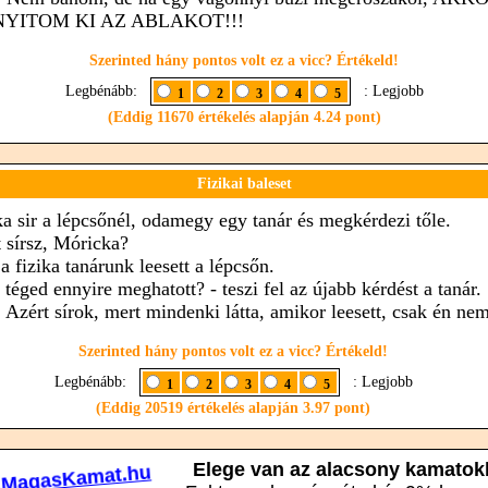
NYITOM KI AZ ABLAKOT!!!
Szerinted hány pontos volt ez a vicc? Értékeld!
Legbénább:
: Legjobb
1
2
3
4
5
(Eddig 11670 értékelés alapján 4.24 pont)
Fizikai baleset
a sir a lépcsőnél, odamegy egy tanár és megkérdezi tőle.
t sírsz, Móricka?
a fizika tanárunk leesett a lépcsőn.
 téged ennyire meghatott? - teszi fel az újabb kérdést a tanár.
 Azért sírok, mert mindenki látta, amikor leesett, csak én nem
Szerinted hány pontos volt ez a vicc? Értékeld!
Legbénább:
: Legjobb
1
2
3
4
5
(Eddig 20519 értékelés alapján 3.97 pont)