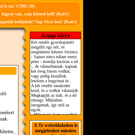
md le ezt: CTRL+D)
 Ingyen van, csak kérned kell! (Katt!)
ogatóid örüljenek? Nap Vicce box! (Katt!)
A nap vicce
oló
ométert
ának
A Te weboldaladon is
megjelenhet minden
ítette,