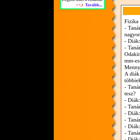
Fizika 
- Taná
nagyon
- Diák
- Taná
Odakin
mm-es 
Mennyi
A diák
többie
- Taná
tesz?
- Diák
- Taná
- Diák
- Taná
- Diák
- Taná
- Diák