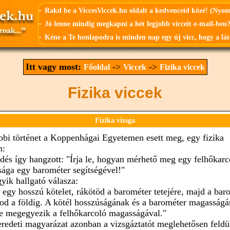
-
Rakd be a ViccesViccek.hu oldalt a kedvenceid közé! (Nyo
-
Jó lenne mindig megkapni a hét legjobb vicceit e-mail-ben?
-
Kéne a Te honlapodra is minden nap egy új vicc, hogy a lát
Itt vagy most:
->
->
Főoldal
Viccek
Fizika viccek
Fizika viccek
Fizika vizsga
bbi történet a Koppenhágai Egyetemen esett meg, egy fizika
n:
rdés így hangzott: "Írja le, hogyan mérhető meg egy felhőkarc
ága egy barométer segítségével!"
gyik hallgató válasza:
 egy hosszú kötelet, rákötöd a barométer tetejére, majd a bar
tod a földig. A kötél hosszúságának és a barométer magasság
e megegyezik a felhőkarcoló magasságával."
eredeti magyarázat azonban a vizsgáztatót meglehetősen feldüh