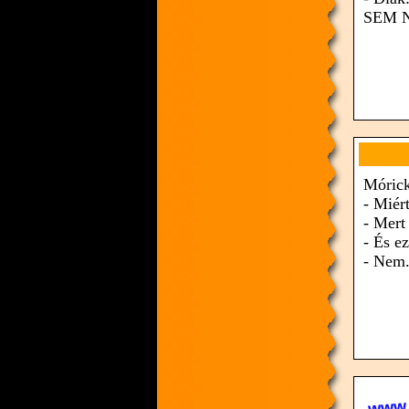
SEM 
Mórick
- Miér
- Mert 
- És ez
- Nem.