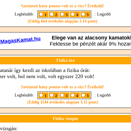
Szerinted hány pontos volt ez a vicc? Értékeld!
Legbénább:
: Legjobb
1
2
3
4
5
(Eddig 664 értékelés alapján 3.14 pont)
Fizika óra
atanár így kezdi az iskolában a fizika órát:
zer volt, hol nem volt, volt egyszer 220 volt!
Szerinted hány pontos volt ez a vicc? Értékeld!
Legbénább:
: Legjobb
1
2
3
4
5
(Eddig 1144 értékelés alapján 3.11 pont)
Fizika vizsgán
 vizsgán: