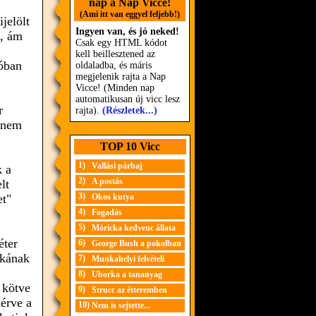
nap a Nap Vicce!
(Ami itt van eggyel feljebb!)
jelölt
Ingyen van, és jó neked!
t, ám
Csak egy HTML kódot
kell beillesztened az
zóban
oldaladba, és máris
megjelenik rajta a Nap
Vicce! (Minden nap
automatikusan új vicc lesz
r
rajta).
(Részletek...)
y nem
TOP 10 Vicc
1)
Vallási párbaj
k a
2)
A postás
lt
3)
et"
Okos kutya
4)
Fogadás
5)
Móricka kedvenc állata
éter
6)
George Bush a pokolban
ékának
7)
Munkahelyi felvételi
8)
Uborka a tananyag
 kötve
9)
Strucc az étteremben
mérve a
10)
Nem is sejtette...