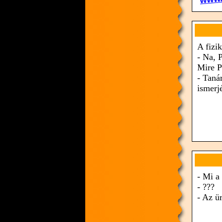
A fizik
- Na, 
Mire P
- Taná
ismerj
- Mi a
- ???
- Az ü