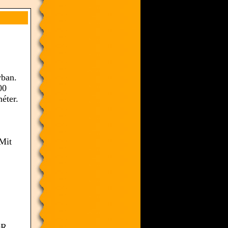
yban.
00
éter.
 Mit
OR