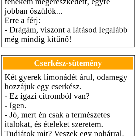
fenekem megereszkedett, egyre
jobban őszülök...
Erre a férj:
- Drágám, viszont a látásod legalább
még mindig kitűnő!
Cserkész-sütemény
Két gyerek limonádét árul, odamegy
hozzájuk egy cserkész.
- Ez igazi citromból van?
- Igen.
- Jó, mert én csak a természetes
italokat, és ételeket szeretem.
Tudjátok mit? Veszek egy pohárral,