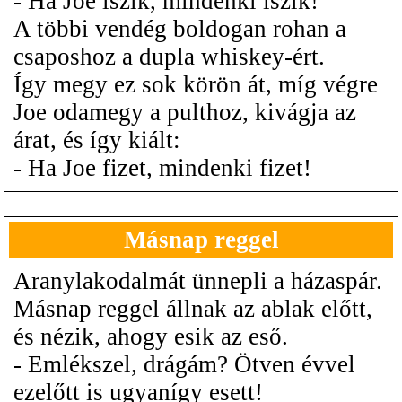
- Ha Joe iszik, mindenki iszik!
A többi vendég boldogan rohan a
csaposhoz a dupla whiskey-ért.
Így megy ez sok körön át, míg végre
Joe odamegy a pulthoz, kivágja az
árat, és így kiált:
- Ha Joe fizet, mindenki fizet!
Másnap reggel
Aranylakodalmát ünnepli a házaspár.
Másnap reggel állnak az ablak előtt,
és nézik, ahogy esik az eső.
- Emlékszel, drágám? Ötven évvel
ezelőtt is ugyanígy esett!