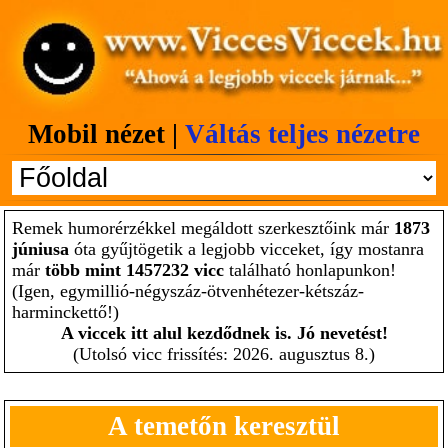
Mobil nézet |
Váltás teljes nézetre
Remek humorérzékkel megáldott szerkesztőink már
1873
júniusa
óta gyűjtögetik a legjobb vicceket, így mostanra
már
több mint 1457232 vicc
található honlapunkon!
(Igen, egymillió-négyszáz-ötvenhétezer-kétszáz-
harminckettő!)
A viccek itt alul kezdődnek is. Jó nevetést!
(Utolsó vicc frissítés: 2026. augusztus 8.)
A temetőn keresztül