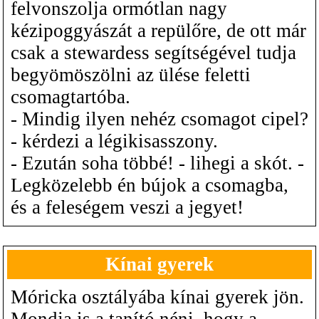
felvonszolja ormótlan nagy
kézipoggyászát a repülőre, de ott már
csak a stewardess segítségével tudja
begyömöszölni az ülése feletti
csomagtartóba.
- Mindig ilyen nehéz csomagot cipel?
- kérdezi a légikisasszony.
- Ezután soha többé! - lihegi a skót. -
Legközelebb én bújok a csomagba,
és a feleségem veszi a jegyet!
Kínai gyerek
Móricka osztályába kínai gyerek jön.
Mondja is a tanító néni, hogy a