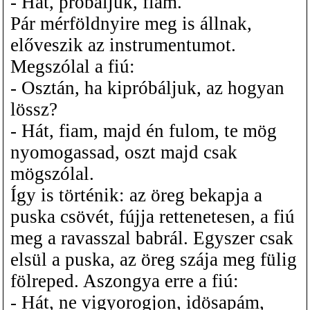
- Hát, próbáljuk, fiam.
Pár mérföldnyire meg is állnak,
előveszik az instrumentumot.
Megszólal a fiú:
- Osztán, ha kipróbáljuk, az hogyan
lössz?
- Hát, fiam, majd én fulom, te mög
nyomogassad, oszt majd csak
mögszólal.
Így is történik: az öreg bekapja a
puska csövét, fújja rettenetesen, a fiú
meg a ravasszal babrál. Egyszer csak
elsül a puska, az öreg szája meg fülig
fölreped. Aszongya erre a fiú:
- Hát, ne vigyorogjon, idösapám,