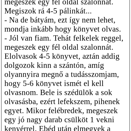
megeszek egy fél oldal szalonnát.
Megiszok rá 4-5 pálinkát...
- Na de bátyám, ezt így nem lehet,
mondja inkább hogy könyvet olvas.
- Jól van fiam. Tehát felkelek reggel,
megeszek egy fél oldal szalonnát.
Elolvasok 4-5 könyvet, aztán addig
dolgozok kinn a szántón, amíg
olyannyira megnő a tudásszomjam,
hogy 5-6 könyvet ismét el kell
olvasnom. Bele is szédülök a sok
olvasásba, ezért lefekszem, pihenek
egyet. Mikor felébredek, megeszek
egy jó nagy darab csülköt 1 vekni
kenyérrel. Ebéd után elmegyek a