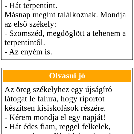
- Hát terpentint.
Másnap megint találkoznak. Mondja
az első székely:
- Szomszéd, megdöglött a tehenem a
terpentintől.
- Az enyém is.
Olvasni jó
Az öreg székelyhez egy újságíró
látogat le falura, hogy riportot
készítsen kisiskolások részére.
- Kérem mondja el egy napját!
- Hát édes fiam, reggel felkelek,