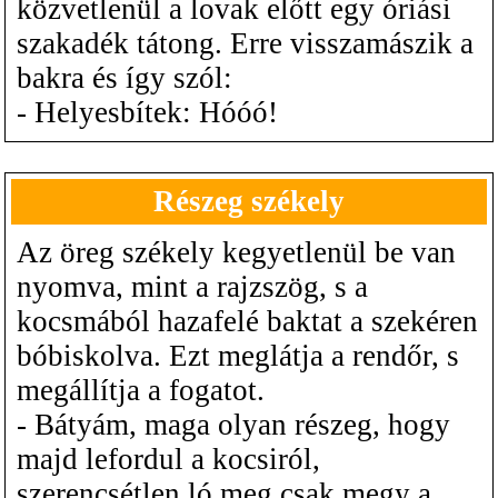
közvetlenül a lovak előtt egy óriási
szakadék tátong. Erre visszamászik a
bakra és így szól:
- Helyesbítek: Hóóó!
Részeg székely
Az öreg székely kegyetlenül be van
nyomva, mint a rajzszög, s a
kocsmából hazafelé baktat a szekéren
bóbiskolva. Ezt meglátja a rendőr, s
megállítja a fogatot.
- Bátyám, maga olyan részeg, hogy
majd lefordul a kocsiról,
szerencsétlen ló meg csak megy a