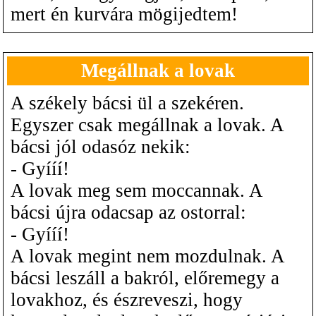
mert én kurvára mögijedtem!
Megállnak a lovak
A székely bácsi ül a szekéren.
Egyszer csak megállnak a lovak. A
bácsi jól odasóz nekik:
- Gyííí!
A lovak meg sem moccannak. A
bácsi újra odacsap az ostorral:
- Gyííí!
A lovak megint nem mozdulnak. A
bácsi leszáll a bakról, előremegy a
lovakhoz, és észreveszi, hogy