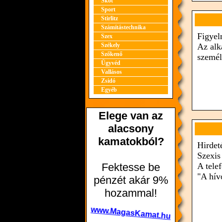
Skót
Sport
Stirlitz
Számítástechnika
Figyel
Szex
Székely
Az alk
Szőkenő
személ
Ügyvéd
Vallásos
Zsidó
Egyéb
Hirdet
Szexis
A tele
"A hív