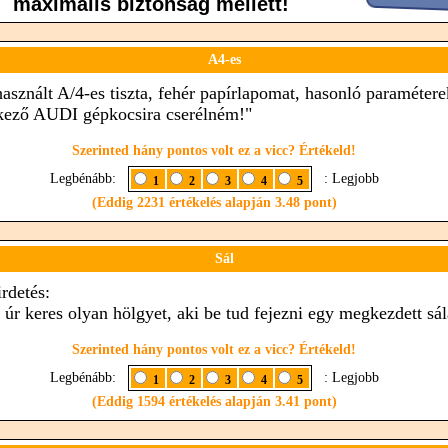
A4-es
használt A/4-es tiszta, fehér papírlapomat, hasonló paramétere
kező AUDI gépkocsira cserélném!"
Szerinted hány pontos volt ez a vicc? Értékeld!
Legbénább:
: Legjobb
1
2
3
4
5
(Eddig 2231 értékelés alapján 3.48 pont)
Sál
rdetés:
t úr keres olyan hölgyet, aki be tud fejezni egy megkezdett sál
Szerinted hány pontos volt ez a vicc? Értékeld!
Legbénább:
: Legjobb
1
2
3
4
5
(Eddig 1594 értékelés alapján 3.41 pont)