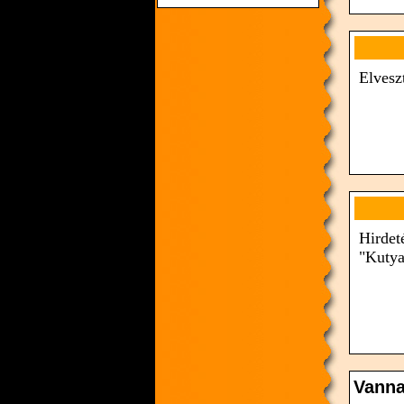
Elvesz
Hirdet
"Kutya