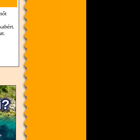
nőt
kabért.
at.