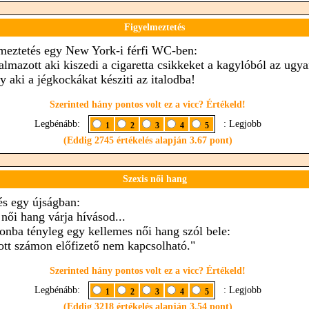
Figyelmeztetés
meztetés egy New York-i férfi WC-ben:
almazott aki kiszedi a cigaretta csikkeket a kagylóból az ugy
y aki a jégkockákat késziti az italodba!
Szerinted hány pontos volt ez a vicc? Értékeld!
Legbénább:
: Legjobb
1
2
3
4
5
(Eddig 2745 értékelés alapján 3.67 pont)
Szexis női hang
és egy újságban:
 női hang várja hívásod...
fonba tényleg egy kellemes női hang szól bele:
ott számon előfizető nem kapcsolható."
Szerinted hány pontos volt ez a vicc? Értékeld!
Legbénább:
: Legjobb
1
2
3
4
5
(Eddig 3218 értékelés alapján 3.54 pont)