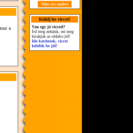
Teljes vicc toplista
Küldj be viccet!
Van egy jó vicced?
anaz a
Írd meg nekünk, mi meg
kirakjuk az oldalra jól!
Ide kattintok, viccet
küldök be jól!