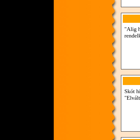
"Alig 
rendel
Skót hi
"Elvál