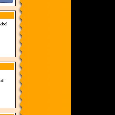
kkel
at!"