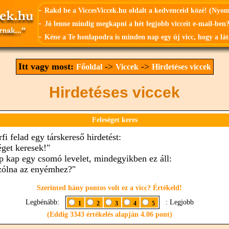
-
Rakd be a ViccesViccek.hu oldalt a kedvenceid közé! (Nyo
-
Jó lenne mindig megkapni a hét legjobb vicceit e-mail-ben?
-
Kéne a Te honlapodra is minden nap egy új vicc, hogy a lát
Itt vagy most:
->
->
Főoldal
Viccek
Hirdetéses viccek
Hirdetéses viccek
Feleséget keres
fi felad egy társkereső hirdetést:
éget keresek!"
 kap egy csomó levelet, mindegyikben ez áll:
zólna az enyémhez?"
Szerinted hány pontos volt ez a vicc? Értékeld!
Legbénább:
: Legjobb
1
2
3
4
5
(Eddig 3343 értékelés alapján 4.06 pont)