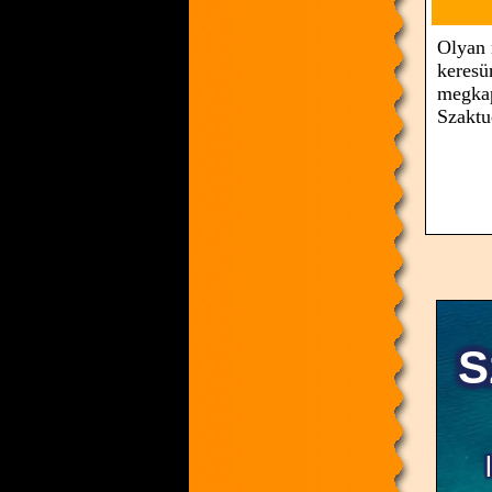
Olyan 
keresü
megkaph
Szaktu