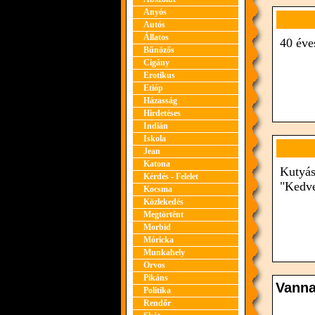
Anyós
Autós
Állatos
40 éve
Bűnözős
Cigány
Erotikus
Etióp
Házasság
Hirdetéses
Indián
Iskola
Jean
Katona
Kutyás
Kérdés - Felelet
"Kedve
Kocsma
Közlekedés
Megtörtént
Morbid
Móricka
Munkahely
Orvos
Pikáns
Politika
Rendőr