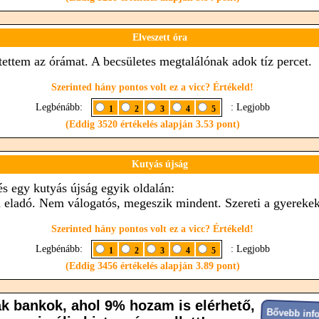
Elveszett óra
tettem az órámat. A becsületes megtalálónak adok tíz percet.
Szerinted hány pontos volt ez a vicc? Értékeld!
Legbénább:
: Legjobb
1
2
3
4
5
(Eddig 3520 értékelés alapján 3.53 pont)
Kutyás újság
és egy kutyás újság egyik oldalán:
 eladó. Nem válogatós, megeszik mindent. Szereti a gyerekek
Szerinted hány pontos volt ez a vicc? Értékeld!
Legbénább:
: Legjobb
1
2
3
4
5
(Eddig 3456 értékelés alapján 3.89 pont)