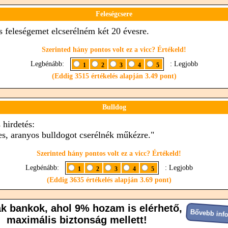
Feleségcsere
s feleségemet elcserélném két 20 évesre.
Szerinted hány pontos volt ez a vicc? Értékeld!
Legbénább:
: Legjobb
1
2
3
4
5
(Eddig 3515 értékelés alapján 3.49 pont)
Bulldog
 hirdetés:
s, aranyos bulldogot cserélnék műkézre."
Szerinted hány pontos volt ez a vicc? Értékeld!
Legbénább:
: Legjobb
1
2
3
4
5
(Eddig 3635 értékelés alapján 3.69 pont)