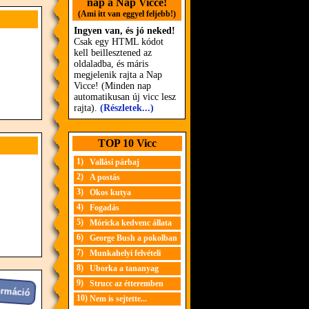
nap a Nap Vicce!
(Ami itt van eggyel feljebb!)
Ingyen van, és jó neked!
Csak egy HTML kódot
kell beillesztened az
oldaladba, és máris
megjelenik rajta a Nap
Vicce! (Minden nap
automatikusan új vicc lesz
rajta).
(Részletek...)
TOP 10 Vicc
1)
Vallási párbaj
2)
A postás
3)
Okos kutya
4)
Fogadás
5)
Móricka kedvenc állata
6)
George Bush a pokolban
7)
Munkahelyi felvételi
8)
Uborka a tananyag
9)
Strucc az étteremben
10)
Nem is sejtette...