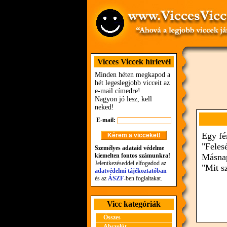
Vicces Viccek hírlevél
Minden héten megkapod a
hét legeslegjobb vicceit az
e-mail címedre!
Nagyon jó lesz, kell
neked!
E-mail:
Egy fér
"Feles
Személyes adataid védelme
kiemelten fontos számunkra!
Másnap
Jelentkezéseddel elfogadod az
"Mit s
adatvédelmi tájékoztatóban
és az
ÁSZF
-ben foglaltakat.
Vicc kategóriák
Összes
Abszolút