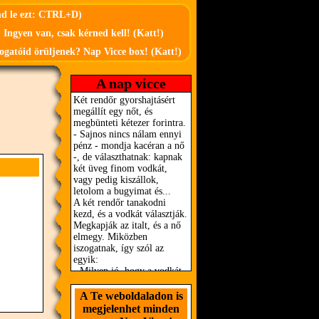
md le ezt: CTRL+D)
 Ingyen van, csak kérned kell! (Katt!)
ogatóid örüljenek? Nap Vicce box! (Katt!)
A nap vicce
A Te weboldaladon is
megjelenhet minden