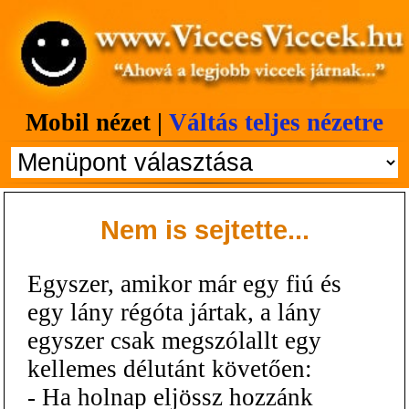
Mobil nézet |
Váltás teljes nézetre
Nem is sejtette...
Egyszer, amikor már egy fiú és
egy lány régóta jártak, a lány
egyszer csak megszólallt egy
kellemes délutánt követően:
- Ha holnap eljössz hozzánk