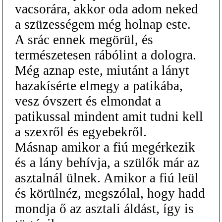
vacsorára, akkor oda adom neked
a szüzességem még holnap este.
A srác ennek megörül, és
természetesen rábólint a dologra.
Még aznap este, miutánt a lányt
hazakísérte elmegy a patikába,
vesz óvszert és elmondat a
patikussal mindent amit tudni kell
a szexről és egyebekről.
Másnap amikor a fiú megérkezik
és a lány behívja, a szülők már az
asztalnál ülnek. Amikor a fiú leül
és körülnéz, megszólal, hogy hadd
mondja ő az asztali áldást, így is