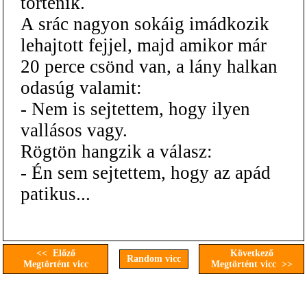
történik.
A srác nagyon sokáig imádkozik
lehajtott fejjel, majd amikor már
20 perce csönd van, a lány halkan
odasúg valamit:
- Nem is sejtettem, hogy ilyen
vallásos vagy.
Rögtön hangzik a válasz:
- Én sem sejtettem, hogy az apád
patikus...
<< Előző
Következő
Random vicc
Megtörtént vicc
Megtörtént vicc >>