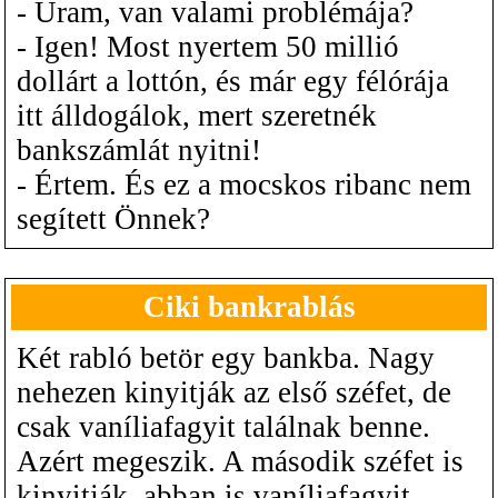
- Uram, van valami problémája?
- Igen! Most nyertem 50 millió
dollárt a lottón, és már egy félórája
itt álldogálok, mert szeretnék
bankszámlát nyitni!
- Értem. És ez a mocskos ribanc nem
segített Önnek?
Ciki bankrablás
Két rabló betör egy bankba. Nagy
nehezen kinyitják az első széfet, de
csak vaníliafagyit találnak benne.
Azért megeszik. A második széfet is
kinyitják, abban is vaníliafagyit