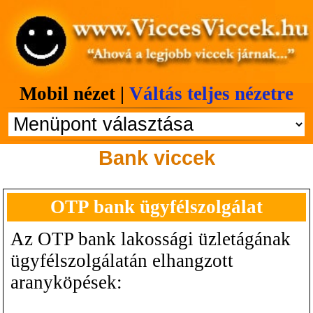
Mobil nézet |
Váltás teljes nézetre
Bank viccek
OTP bank ügyfélszolgálat
Az OTP bank lakossági üzletágának
ügyfélszolgálatán elhangzott
aranyköpések: