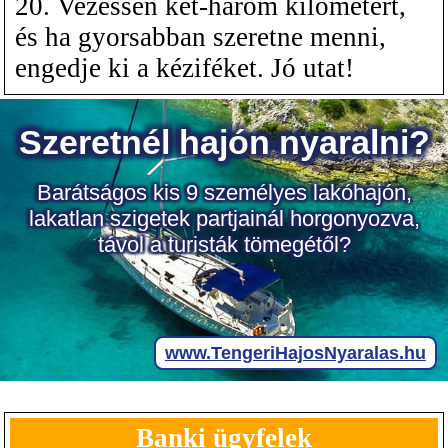
20. Vezessen két-három kilométert,
és ha gyorsabban szeretne menni,
engedje ki a kéziféket. Jó utat!
Banki ügyfelek