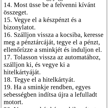
14. Most üsse be a felvenni kívánt
összeget.
15. Vegye el a készpénzt és a
bizonylatot.
16. Szálljon vissza a kocsiba, keresse
meg a pénztárcáját, tegye el a pénzt,
ellenőrízze a sminkjét és induljon el.
17. Tolasson vissza az automatához,
szálljon ki, és vegye ki a
hitelkártyáját.
18. Tegye el a hitelkártyát.
19. Ha a sminkje rendben, egyes
sebességben indítsa újra a lefulladt
motort.