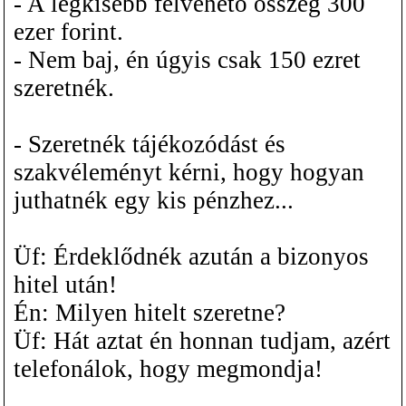
- A legkisebb felvehető összeg 300
ezer forint.
- Nem baj, én úgyis csak 150 ezret
szeretnék.
- Szeretnék tájékozódást és
szakvéleményt kérni, hogy hogyan
juthatnék egy kis pénzhez...
Üf: Érdeklődnék azután a bizonyos
hitel után!
Én: Milyen hitelt szeretne?
Üf: Hát aztat én honnan tudjam, azért
telefonálok, hogy megmondja!