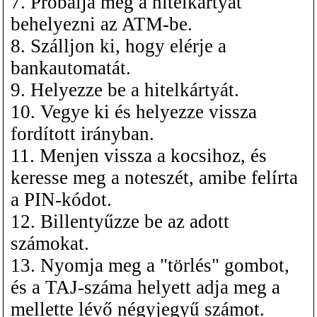
7. Próbálja meg a hitelkártyát
behelyezni az ATM-be.
8. Szálljon ki, hogy elérje a
bankautomatát.
9. Helyezze be a hitelkártyát.
10. Vegye ki és helyezze vissza
fordított irányban.
11. Menjen vissza a kocsihoz, és
keresse meg a noteszét, amibe felírta
a PIN-kódot.
12. Billentyűzze be az adott
számokat.
13. Nyomja meg a "törlés" gombot,
és a TAJ-száma helyett adja meg a
mellette lévő négyjegyű számot.