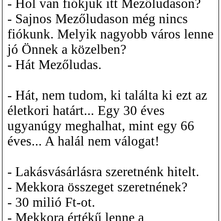
- Hol van fiókjuk itt Mezőludason?
- Sajnos Mezőludason még nincs
fiókunk. Melyik nagyobb város lenne
jó Önnek a közelben?
- Hát Mezőludas.
- Hát, nem tudom, ki találta ki ezt az
életkori határt... Egy 30 éves
ugyanúgy meghalhat, mint egy 66
éves... A halál nem válogat!
- Lakásvásárlásra szeretnénk hitelt.
- Mekkora összeget szeretnének?
- 30 milió Ft-ot.
- Mekkora értékű lenne a