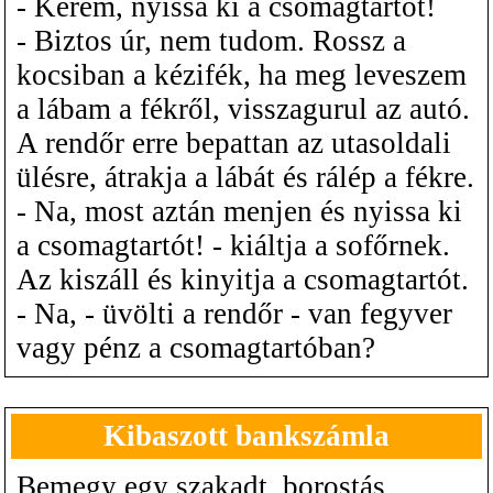
- Kérem, nyissa ki a csomagtartót!
- Biztos úr, nem tudom. Rossz a
kocsiban a kézifék, ha meg leveszem
a lábam a fékről, visszagurul az autó.
A rendőr erre bepattan az utasoldali
ülésre, átrakja a lábát és rálép a fékre.
- Na, most aztán menjen és nyissa ki
a csomagtartót! - kiáltja a sofőrnek.
Az kiszáll és kinyitja a csomagtartót.
- Na, - üvölti a rendőr - van fegyver
vagy pénz a csomagtartóban?
Kibaszott bankszámla
Bemegy egy szakadt, borostás,