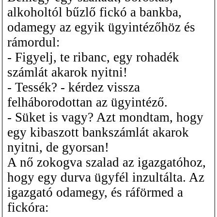
alkoholtól bűzlő fickó a bankba,
odamegy az egyik ügyintézőhöz és
rámordul:
- Figyelj, te ribanc, egy rohadék
számlát akarok nyitni!
- Tessék? - kérdez vissza
felháborodottan az ügyintéző.
- Süket is vagy? Azt mondtam, hogy
egy kibaszott bankszámlát akarok
nyitni, de gyorsan!
A nő zokogva szalad az igazgatóhoz,
hogy egy durva ügyfél inzultálta. Az
igazgató odamegy, és ráförmed a
fickóra: