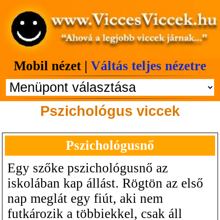
Mobil nézet |
Váltás teljes nézetre
Pszichológus viccek
Pszichológusnő
Egy szőke pszichológusnő az
iskolában kap állást. Rögtön az első
nap meglát egy fiút, aki nem
futkározik a többiekkel, csak áll