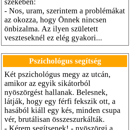
székében:
- Nos, uram, szerintem a problémákat
az okozza, hogy Önnek nincsen
önbizalma. Az ilyen született
veszteseknél ez elég gyakori...
Pszichológus segítség
Két pszichológus megy az utcán,
amikor az egyik sikátorból
nyöszörgést hallanak. Belesnek,
látják, hogy egy férfi fekszik ott, a
hasából kiáll egy kés, minden csupa
vér, brutálisan összeszurkálták.
- Kérem segítsenek! - nyöszörgi a