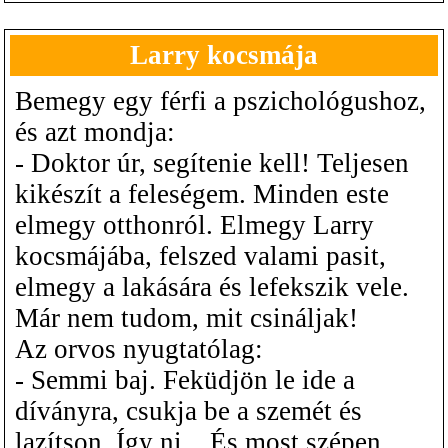
Larry kocsmája
Bemegy egy férfi a pszichológushoz,
és azt mondja:
- Doktor úr, segítenie kell! Teljesen
kikészít a feleségem. Minden este
elmegy otthonról. Elmegy Larry
kocsmájába, felszed valami pasit,
elmegy a lakására és lefekszik vele.
Már nem tudom, mit csináljak!
Az orvos nyugtatólag:
- Semmi baj. Feküdjön le ide a
díványra, csukja be a szemét és
lazítson. Így ni... És most szépen,