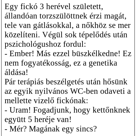
Egy fickó 3 herével született,
állandóan torzszülöttnek érzi magát,
tele van gátlásokkal, a nőkhöz se mer
közelíteni. Végül sok tépelődés után
pszichológushoz fordul:
- Ember! Más ezzel büszkélkedne! Ez
nem fogyatékosság, ez a genetika
áldása!
Pár terápiás beszélgetés után hősünk
az egyik nyilvános WC-ben odaveti a
mellette vizelő fickónak:
- Uram! Fogadjunk, hogy kettőnknek
együtt 5 heréje van!
- Mér? Magának egy sincs?