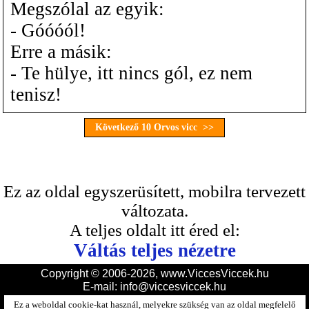
Megszólal az egyik:
- Góóóól!
Erre a másik:
- Te hülye, itt nincs gól, ez nem
tenisz!
Következő 10 Orvos vicc >>
Ez az oldal egyszerüsített, mobilra tervezett
változata.
A teljes oldalt itt éred el:
Váltás teljes nézetre
Copyright © 2006-2026, www.ViccesViccek.hu
E-mail:
info@viccesviccek.hu
Ez a weboldal cookie-kat használ, melyekre szükség van az oldal megfelelő