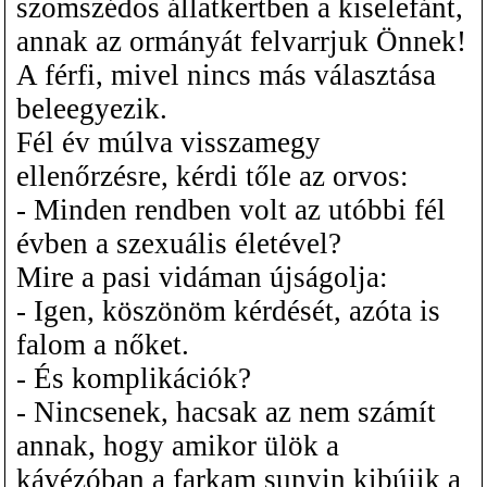
szomszédos állatkertben a kiselefánt,
annak az ormányát felvarrjuk Önnek!
A férfi, mivel nincs más választása
beleegyezik.
Fél év múlva visszamegy
ellenőrzésre, kérdi tőle az orvos:
- Minden rendben volt az utóbbi fél
évben a szexuális életével?
Mire a pasi vidáman újságolja:
- Igen, köszönöm kérdését, azóta is
falom a nőket.
- És komplikációk?
- Nincsenek, hacsak az nem számít
annak, hogy amikor ülök a
kávézóban a farkam sunyin kibújik a