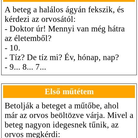
A beteg a halálos ágyán fekszik, és
kérdezi az orvosától:
- Doktor úr! Mennyi van még hátra
az életemből?
- 10.
- Tíz? De tíz mi? Év, hónap, nap?
- 9... 8... 7...
Első műtétem
Betolják a beteget a műtőbe, ahol
már az orvos beöltözve várja. Mivel a
beteg nagyon idegesnek tűnik, az
orvos megkérdi: