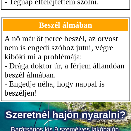
- Tegnap elfelejtettem szólni.
Beszél álmában
A nő már öt perce beszél, az orvost
nem is engedi szóhoz jutni, végre
kiböki mi a problémája:
- Drága doktor úr, a férjem állandóan
beszél álmában.
- Engedje néha, hogy nappal is
beszéljen!