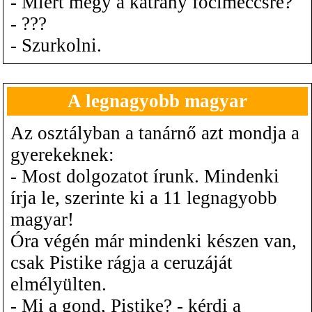
- Miért megy a kátrány focimeccsre?
- ???
- Szurkolni.
A legnagyobb magyar
Az osztályban a tanárnő azt mondja a
gyerekeknek:
- Most dolgozatot írunk. Mindenki
írja le, szerinte ki a 11 legnagyobb
magyar!
Óra végén már mindenki készen van,
csak Pistike rágja a ceruzáját
elmélyülten.
- Mi a gond, Pistike? - kérdi a