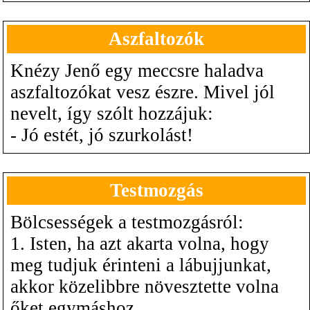
Aszfaltozók
Knézy Jenő egy meccsre haladva
aszfaltozókat vesz észre. Mivel jól
nevelt, így szólt hozzájuk:
- Jó estét, jó szurkolást!
Testmozgás
Bölcsességek a testmozgásról:
1. Isten, ha azt akarta volna, hogy
meg tudjuk érinteni a lábujjunkat,
akkor közelibbre növesztette volna
őket egymáshoz.