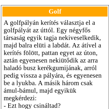
Golf
A golfpályán kerítés választja el a
golfpályát az úttól. Egy négyfős
társaság egyik tagja nekiveselkedik,
majd balra elüti a labdát. Az átível a
kerítés fölött, pattan egyet az úton,
aztán egyenesen nekiütődik az arra
haladó busz kerékgumijának, arról
pedig vissza a pályára, és egyenesen
be a lyukba. A másik három csak
ámul-bámul, majd egyikük
megkérdezi:
- Ezt hogy csináltad?