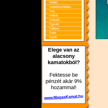
Stirlitz
Számítástechnika
Szex
Székely
Szőkenő
Ügyvéd
Vallásos
Zsidó
Egyéb