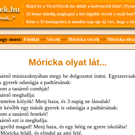
-
Rakd be a ViccesViccek.hu oldalt a kedvenceid közé! (Nyo
-
Jó lenne mindig megkapni a hét legjobb vicceit e-mail-ben?
-
Kéne a Te honlapodra is minden nap egy új vicc, hogy a lát
vagy most:
->
->
->
Főoldal
Viccek
Móricka viccek
Móricka olyat 
Móricka olyat lát...
nárnő miniszoknyában megy be dolgozatot íratni. Egyszercsak
k gyerek odasúgja a padtársának:
tom a tanárnő combját!
nárnő meghallja:
emtelen kölyök! Menj haza, és 3 napig ne lássalak!
it később egy másik gyerek is odasúgja a padtársának:
tom a tanárnő fenekét!
nárnő ezt is meghallja.
égyelld magad! Menj haza, és egy hétig ne gyere iskolába!
Móricka feláll, és elindul az ajtó felé.