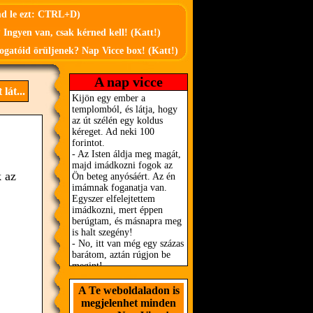
md le ezt: CTRL+D)
 Ingyen van, csak kérned kell! (Katt!)
ogatóid örüljenek? Nap Vicce box! (Katt!)
A nap vicce
lát...
 az
A Te weboldaladon is
megjelenhet minden