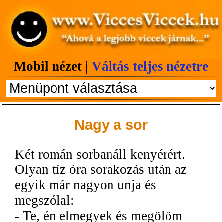
Mobil nézet |
Váltás teljes nézetre
Nagy a sor
Két román sorbanáll kenyérért.
Olyan tíz óra sorakozás után az
egyik már nagyon unja és
megszólal:
- Te, én elmegyek és megölöm