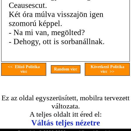
Ceausescut.
Két óra múlva visszajön igen
szomorú képpel.
- Na mi van, megölted?
- Dehogy, ott is sorbanállnak.
<< Előző Politika
Következő Politika
Random vicc
vicc
vicc >>
Ez az oldal egyszerüsített, mobilra tervezett
változata.
A teljes oldalt itt éred el:
Váltás teljes nézetre