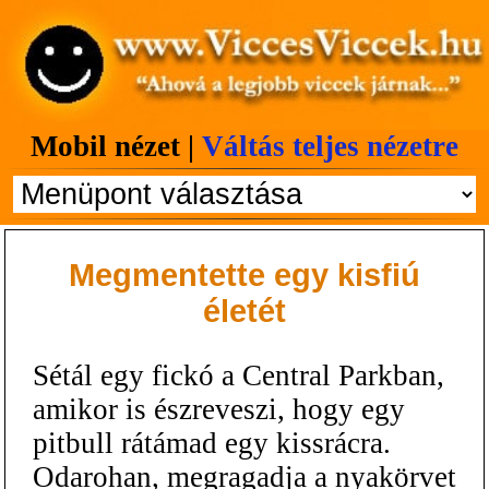
Mobil nézet |
Váltás teljes nézetre
Megmentette egy kisfiú
életét
Sétál egy fickó a Central Parkban,
amikor is észreveszi, hogy egy
pitbull rátámad egy kissrácra.
Odarohan, megragadja a nyakörvet