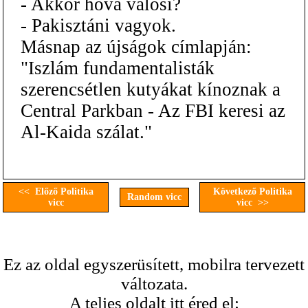
- Akkor hova valósi?
- Pakisztáni vagyok.
Másnap az újságok címlapján:
"Iszlám fundamentalisták
szerencsétlen kutyákat kínoznak a
Central Parkban - Az FBI keresi az
Al-Kaida szálat."
<< Előző Politika
Következő Politika
Random vicc
vicc
vicc >>
Ez az oldal egyszerüsített, mobilra tervezett
változata.
A teljes oldalt itt éred el: