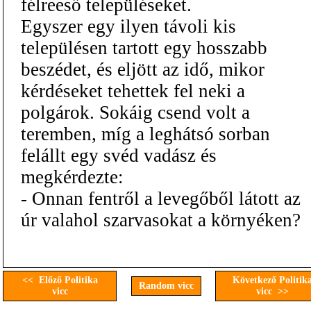
félreeső településeket.
Egyszer egy ilyen távoli kis
településen tartott egy hosszabb
beszédet, és eljött az idő, mikor
kérdéseket tehettek fel neki a
polgárok. Sokáig csend volt a
teremben, míg a leghátsó sorban
felállt egy svéd vadász és
megkérdezte:
- Onnan fentről a levegőből látott az
úr valahol szarvasokat a környéken?
<< Előző Politika
Következő Politik
Random vicc
vicc
vicc >>