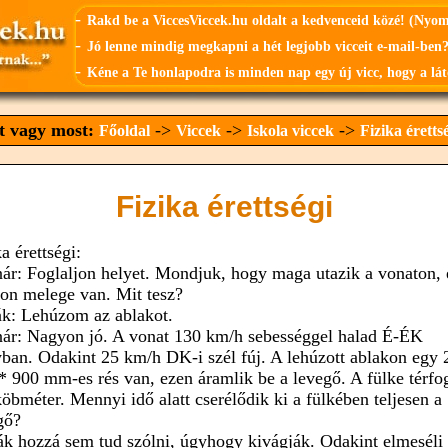
-
Rakd be a ViccesViccek.hu oldalt a kedvenceid közé! (Nyo
-
Jó lenne mindig megkapni a hét legjobb vicceit e-mail-ben?
-
Kéne a Te honlapodra is minden nap egy új vicc, hogy a lát
tt vagy most:
->
->
->
Főoldal
Viccek
Iskola viccek
Fizika éretts
Fizika érettségi
a érettségi:
nár: Foglaljon helyet. Mondjuk, hogy maga utazik a vonaton, 
on melege van. Mit tesz?
ák: Lehúzom az ablakot.
nár: Nagyon jó. A vonat 130 km/h sebességgel halad É-ÉK
yban. Odakint 25 km/h DK-i szél fúj. A lehúzott ablakon egy 
 900 mm-es rés van, ezen áramlik be a levegő. A fülke térfo
köbméter. Mennyi idő alatt cserélődik ki a fülkében teljesen a
gő?
ák hozzá sem tud szólni, úgyhogy kivágják. Odakint elmeséli