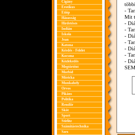
Cigány
több
Erotikus
- Ta
Etióp
Mit 
Házasság
- Di
Hirdetéses
Indián
- Ta
Iskola
- Di
Jean
- Ta
Katona
- Di
Kérdés - Felelet
- Ta
Kocsma
- Di
Közlekedés
Megtörtént
SEM
Morbid
Móricka
Munkahely
Orvos
Pikáns
Politika
Rendőr
Skót
Sport
Stirlitz
Számítástechnika
Szex