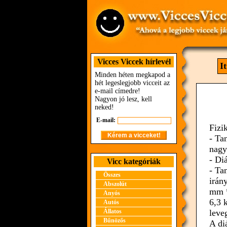
Vicces Viccek hírlevél
I
Minden héten megkapod a
hét legeslegjobb vicceit az
e-mail címedre!
Nagyon jó lesz, kell
neked!
E-mail:
Fizik
- Ta
nagy
- Di
Vicc kategóriák
- Ta
Összes
irán
Abszolút
mm *
Anyós
6,3 
Autós
Állatos
leve
Bűnözős
A di