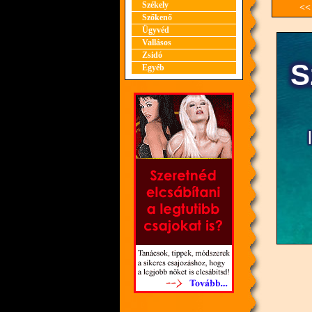
Székely
<<
Szőkenő
Ügyvéd
Vallásos
Zsidó
Egyéb