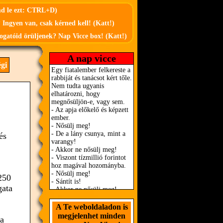
md le ezt: CTRL+D)
 Ingyen van, csak kérned kell! (Katt!)
ogatóid örüljenek? Nap Vicce box! (Katt!)
A nap vicce
égi
és
250
gata
A Te weboldaladon is
megjelenhet minden
 a