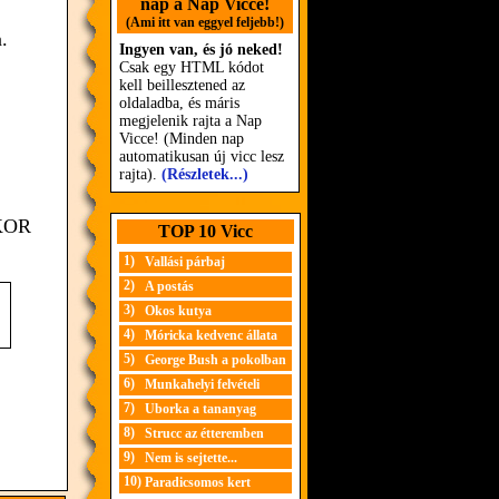
nap a Nap Vicce!
(Ami itt van eggyel feljebb!)
.
Ingyen van, és jó neked!
Csak egy HTML kódot
kell beillesztened az
oldaladba, és máris
megjelenik rajta a Nap
Vicce! (Minden nap
automatikusan új vicc lesz
rajta).
(Részletek...)
KKOR
TOP 10 Vicc
1)
Vallási párbaj
2)
A postás
3)
Okos kutya
4)
Móricka kedvenc állata
5)
George Bush a pokolban
6)
Munkahelyi felvételi
7)
Uborka a tananyag
8)
Strucc az étteremben
9)
Nem is sejtette...
10)
Paradicsomos kert