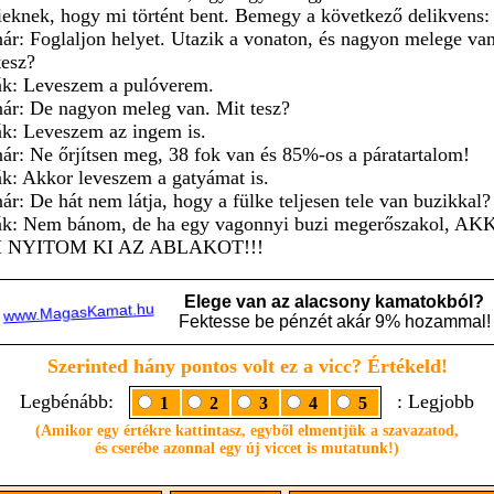
ieknek, hogy mi történt bent. Bemegy a következő delikvens:
nár: Foglaljon helyet. Utazik a vonaton, és nagyon melege van
tesz?
ák: Leveszem a pulóverem.
nár: De nagyon meleg van. Mit tesz?
ák: Leveszem az ingem is.
nár: Ne őrjítsen meg, 38 fok van és 85%-os a páratartalom!
ák: Akkor leveszem a gatyámat is.
nár: De hát nem látja, hogy a fülke teljesen tele van buzikkal?
ák: Nem bánom, de ha egy vagonnyi buzi megerőszakol, A
 NYITOM KI AZ ABLAKOT!!!
Szerinted hány pontos volt ez a vicc? Értékeld!
Legbénább:
: Legjobb
1
2
3
4
5
(Amikor egy értékre kattintasz, egyből elmentjük a szavazatod,
és cserébe azonnal egy új viccet is mutatunk!)