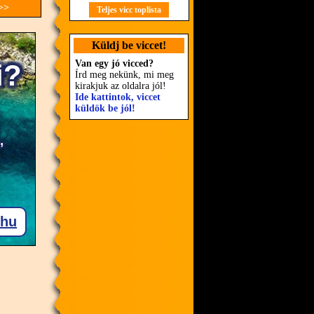
 >>
Teljes vicc toplista
Küldj be viccet!
Van egy jó vicced?
Írd meg nekünk, mi meg
kirakjuk az oldalra jól!
Ide kattintok, viccet
küldök be jól!