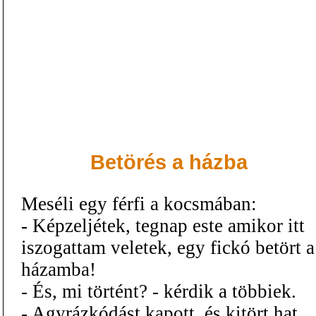
Betörés a házba
Meséli egy férfi a kocsmában:
- Képzeljétek, tegnap este amikor itt
iszogattam veletek, egy fickó betört a
házamba!
- És, mi történt? - kérdik a többiek.
- Agyrázkódást kapott, és kitört hat