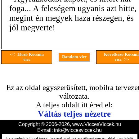
foga... A feleségem ugyanis azt hitte,
megint én megyek haza részegen, és
jól megverte!
<< Előző Kocsma
Következő Kocsm
Random vicc
vicc
vicc >>
Ez az oldal egyszerüsített, mobilra terveze
változata.
A teljes oldalt itt éred el:
Váltás teljes nézetre
Copyright © 2006-2026, www.ViccesViccek.hu
E-mail:
info@viccesviccek.hu
Ez a weboldal cookie-kat használ, melyekre szükség van az oldal megfelelő