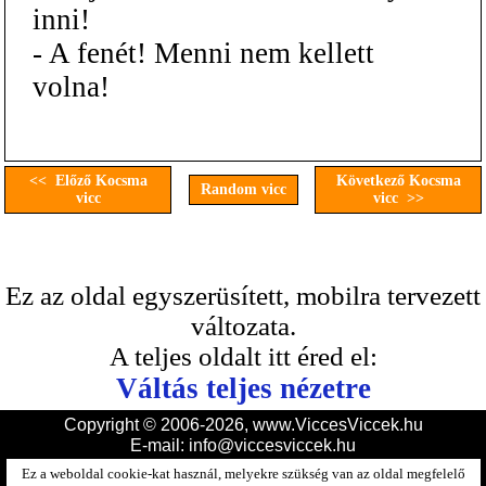
inni!
- A fenét! Menni nem kellett
volna!
<< Előző Kocsma
Következő Kocsma
Random vicc
vicc
vicc >>
Ez az oldal egyszerüsített, mobilra tervezett
változata.
A teljes oldalt itt éred el:
Váltás teljes nézetre
Copyright © 2006-2026, www.ViccesViccek.hu
E-mail:
info@viccesviccek.hu
Ez a weboldal cookie-kat használ, melyekre szükség van az oldal megfelelő