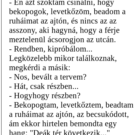
- Én azt szoktam csinálni, hogy
bekopogok, levetkőzöm, beadom a
ruháimat az ajtón, és nincs az az
asszony, aki hagyná, hogy a férje
meztelenül ácsorogjon az utcán.
- Rendben, kipróbálom...
Legközelebb mikor találkoznak,
megkérdi a másik:
- Nos, bevált a tervem?
- Hát, csak részben...
- Hogyhogy részben?
- Bekopogtam, levetkőztem, beadtam
a ruháimat az ajtón, az becsukódott,
ám ekkor hirtelen bemondta egy
hang: "Deák tér következik..."