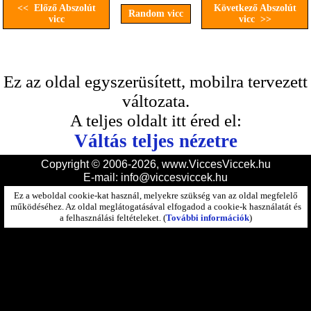
<< Előző Abszolút
Következő Abszolút
Random vicc
vicc
vicc >>
Ez az oldal egyszerüsített, mobilra tervezett
változata.
A teljes oldalt itt éred el:
Váltás teljes nézetre
Copyright © 2006-2026, www.ViccesViccek.hu
E-mail:
info@viccesviccek.hu
Ez a weboldal cookie-kat használ, melyekre szükség van az oldal megfelelő
működéséhez. Az oldal meglátogatásával elfogadod a cookie-k használatát és
a felhasználási feltételeket. (
További információk
)