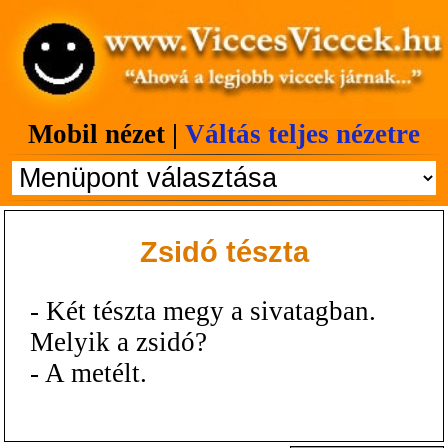
Mobil nézet |
Váltás teljes nézetre
Zsidó tészta
- Két tészta megy a sivatagban.
Melyik a zsidó?
- A metélt.