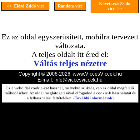
Következő Zsidó
<< Előző Zsidó vicc
Random vicc
vicc >>
Ez az oldal egyszerüsített, mobilra tervezett
változata.
A teljes oldalt itt éred el:
Váltás teljes nézetre
Copyright © 2006-2026, www.ViccesViccek.hu
E-mail:
info@viccesviccek.hu
Ez a weboldal cookie-kat használ, melyekre szükség van az oldal megfelelő
működéséhez. Az oldal meglátogatásával elfogadod a cookie-k használatát és
a felhasználási feltételeket. (
További információk
)