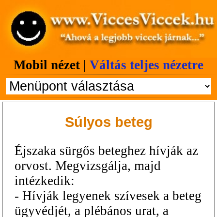
Mobil nézet |
Váltás teljes nézetre
Súlyos beteg
Éjszaka sürgős beteghez hívják az
orvost. Megvizsgálja, majd
intézkedik:
- Hívják legyenek szívesek a beteg
ügyvédjét, a plébános urat, a