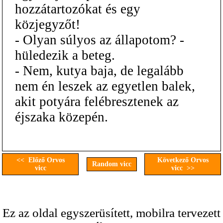
hozzátartozókat és egy
közjegyzőt!
- Olyan súlyos az állapotom? -
hüledezik a beteg.
- Nem, kutya baja, de legalább
nem én leszek az egyetlen balek,
akit potyára felébresztenek az
éjszaka közepén.
<< Előző Orvos
Következő Orvos
Random vicc
vicc
vicc >>
Ez az oldal egyszerüsített, mobilra tervezett