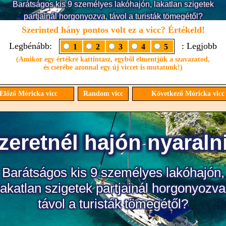
Szerinted hány pontos volt ez a vicc? Értékeld!
Legbénább:
: Legjobb
1
2
3
4
5
(Amikor egy értékre kattintasz, egyből elmentjük a szavazatod,
és cserébe azonnal egy új viccet is mutatunk!)
Előző Móricka vicc
Random vicc
Következő Móricka vic