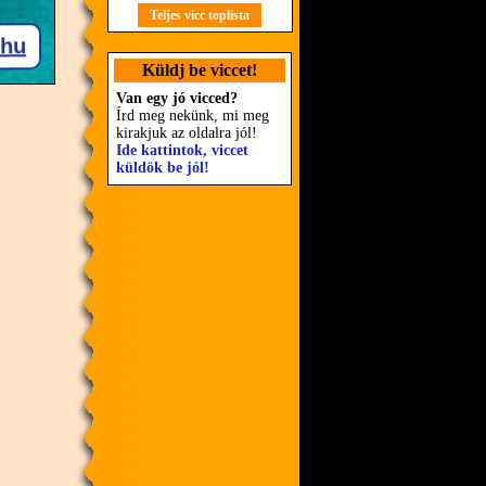
Teljes vicc toplista
Küldj be viccet!
Van egy jó vicced?
Írd meg nekünk, mi meg
kirakjuk az oldalra jól!
Ide kattintok, viccet
küldök be jól!