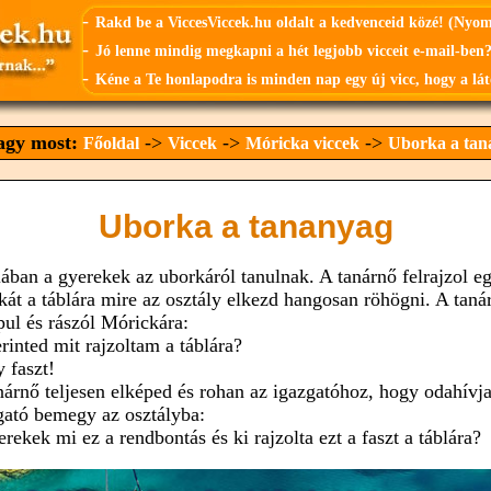
-
Rakd be a ViccesViccek.hu oldalt a kedvenceid közé! (Nyo
-
Jó lenne mindig megkapni a hét legjobb vicceit e-mail-ben?
-
Kéne a Te honlapodra is minden nap egy új vicc, hogy a lát
vagy most:
->
->
->
Főoldal
Viccek
Móricka viccek
Uborka a tan
Uborka a tananyag
lában a gyerekek az uborkáról tanulnak. A tanárnő felrajzol e
kát a táblára mire az osztály elkezd hangosan röhögni. A taná
pul és rászól Mórickára:
erinted mit rajzoltam a táblára?
y faszt!
nárnő teljesen elképed és rohan az igazgatóhoz, hogy odahívj
gató bemegy az osztályba:
erekek mi ez a rendbontás és ki rajzolta ezt a faszt a táblára?