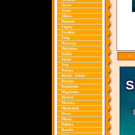
Anyós
Autós
Állatos
Bűnözős
Cigány
Erotikus
Etióp
Házasság
Hirdetéses
Indián
<< 
Iskola
Jean
Katona
Kérdés - Felelet
Kocsma
Közlekedés
Megtörtént
Morbid
Móricka
Munkahely
Orvos
Pikáns
Politika
Rendőr