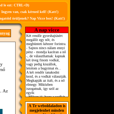
md le ezt: CTRL+D)
 Ingyen van, csak kérned kell! (Katt!)
ogatóid örüljenek? Nap Vicce box! (Katt!)
A nap vicce
anyag
gy
rnő
a. Az
A Te weboldaladon is
megjelenhet minden