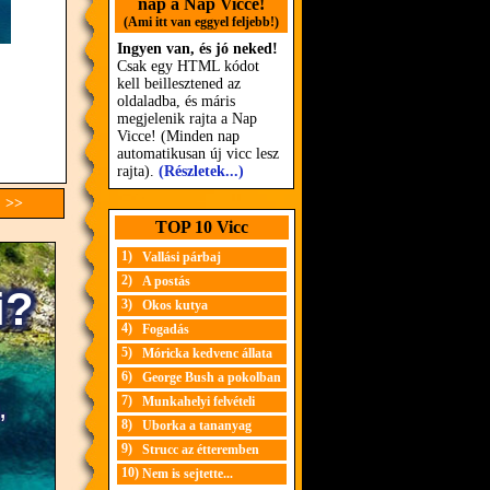
nap a Nap Vicce!
(Ami itt van eggyel feljebb!)
Ingyen van, és jó neked!
Csak egy HTML kódot
kell beillesztened az
oldaladba, és máris
megjelenik rajta a Nap
Vicce! (Minden nap
automatikusan új vicc lesz
rajta).
(Részletek...)
c >>
TOP 10 Vicc
1)
Vallási párbaj
2)
A postás
3)
Okos kutya
4)
Fogadás
5)
Móricka kedvenc állata
6)
George Bush a pokolban
7)
Munkahelyi felvételi
8)
Uborka a tananyag
9)
Strucc az étteremben
10)
Nem is sejtette...