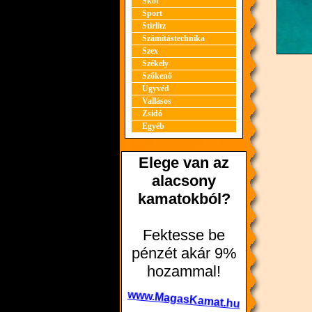
Skót
Sport
Stirlitz
Számítástechnika
Szex
Székely
Szőkenő
Ügyvéd
Vallásos
Zsidó
Egyéb