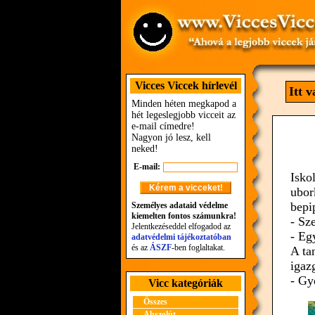
Vicces Viccek hírlevél
Itt 
Minden héten megkapod a
hét legeslegjobb vicceit az
e-mail címedre!
Nagyon jó lesz, kell
neked!
E-mail:
Isko
ubor
bepi
Személyes adataid védelme
kiemelten fontos számunkra!
- Sz
Jelentkezéseddel elfogadod az
- Eg
adatvédelmi tájékoztatóban
és az
ÁSZF
-ben foglaltakat.
A ta
igaz
- Gy
Vicc kategóriák
Összes
Abszolút