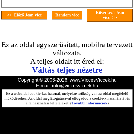
Következő Jean
<< Előző Jean vicc
Random vicc
vicc >>
Ez az oldal egyszerüsített, mobilra tervezett
változata.
A teljes oldalt itt éred el:
Váltás teljes nézetre
Copyright © 2006-2026, www.ViccesViccek.hu
E-mail:
info@viccesviccek.hu
Ez a weboldal cookie-kat használ, melyekre szükség van az oldal megfelelő
működéséhez. Az oldal meglátogatásával elfogadod a cookie-k használatát és
a felhasználási feltételeket. (
További információk
)