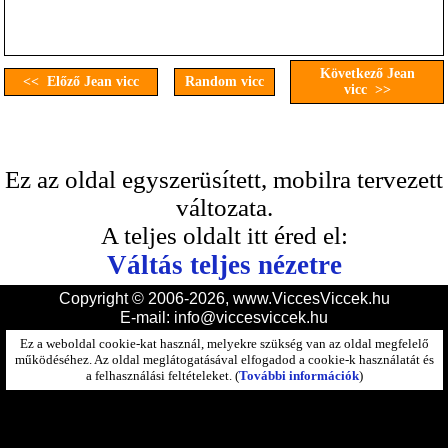
Következő Jean
<< Előző Jean vicc
Random vicc
vicc >>
Ez az oldal egyszerüsített, mobilra tervezett
változata.
A teljes oldalt itt éred el:
Váltás teljes nézetre
Copyright © 2006-2026, www.ViccesViccek.hu
E-mail:
info@viccesviccek.hu
Ez a weboldal cookie-kat használ, melyekre szükség van az oldal megfelelő
működéséhez. Az oldal meglátogatásával elfogadod a cookie-k használatát és
a felhasználási feltételeket. (
További információk
)