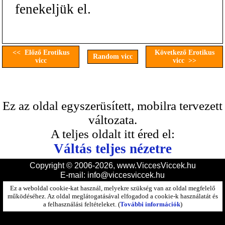
fenekeljük el.
<< Előző Erotikus
Következő Erotikus
Random vicc
vicc
vicc >>
Ez az oldal egyszerüsített, mobilra tervezett
változata.
A teljes oldalt itt éred el:
Váltás teljes nézetre
Copyright © 2006-2026, www.ViccesViccek.hu
E-mail:
info@viccesviccek.hu
Ez a weboldal cookie-kat használ, melyekre szükség van az oldal megfelelő
működéséhez. Az oldal meglátogatásával elfogadod a cookie-k használatát és
a felhasználási feltételeket. (
További információk
)