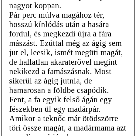
nagyot koppan.
Pár perc múlva magához tér,
hosszú kínlódás után a hasára
fordul, és megkezdi újra a fára
mászást. Ezúttal még az ágig sem
jut el, leesik, ismét megüti magát,
de hallatlan akaraterővel megint
nekikezd a famászásnak. Most
sikerül az ágig jutnia, de
hamarosan a földbe csapódik.
Fent, a fa egyik felső ágán egy
fészekben ül egy madárpár.
Amikor a teknőc már ötödszörre
töri össze magát, a madármama azt