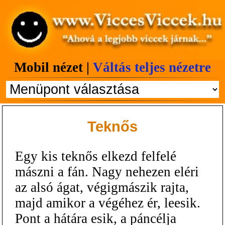
Mobil nézet |
Váltás teljes nézetre
Teknős
Egy kis teknős elkezd felfelé
mászni a fán. Nagy nehezen eléri
az alsó ágat, végigmászik rajta,
majd amikor a végéhez ér, leesik.
Pont a hátára esik, a páncélja