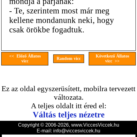
mondja a párjának:
- Te, szerintem most már meg
kellene mondanunk neki, hogy
csak örökbe fogadtuk.
<< Előző Állatos
Következő Állatos
Random vicc
vicc
vicc >>
Ez az oldal egyszerüsített, mobilra tervezett
változata.
A teljes oldalt itt éred el:
Váltás teljes nézetre
Copyright © 2006-2026, www.ViccesViccek.hu
E-mail:
info@viccesviccek.hu