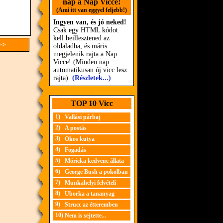
nap a Nap Vicce!
(Ami itt van eggyel feljebb!)
Ingyen van, és jó neked!
Csak egy HTML kódot
kell beillesztened az
>>
oldaladba, és máris
megjelenik rajta a Nap
Vicce! (Minden nap
automatikusan új vicc lesz
rajta).
(Részletek...)
TOP 10 Vicc
1)
Vallási párbaj
2)
A postás
3)
Okos kutya
4)
Fogadás
5)
Móricka kedvenc állata
6)
George Bush a pokolban
7)
Munkahelyi felvételi
8)
Uborka a tananyag
9)
Strucc az étteremben
10)
Nem is sejtette...