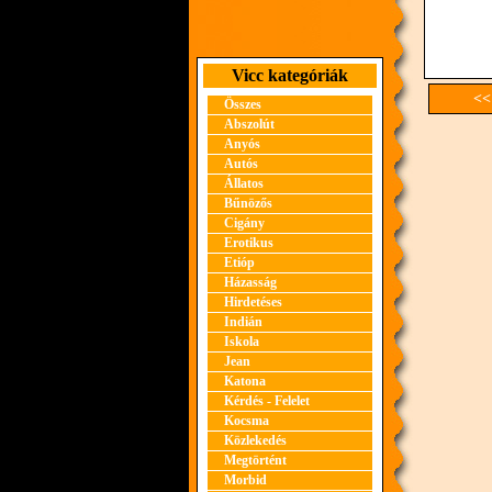
Vicc kategóriák
<<
Összes
Abszolút
Anyós
Autós
Állatos
Bűnözős
Cigány
Erotikus
Etióp
Házasság
Hirdetéses
Indián
Iskola
Jean
Katona
Kérdés - Felelet
Kocsma
Közlekedés
Megtörtént
Morbid