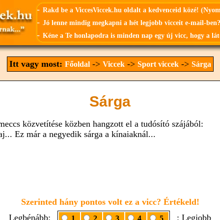
-
Rakd be a ViccesViccek.hu oldalt a kedvenceid közé! (Nyo
-
Jó lenne mindig megkapni a hét legjobb vicceit e-mail-ben?
-
Kéne a Te honlapodra is minden nap egy új vicc, hogy a lát
Itt vagy most:
->
->
->
Főoldal
Viccek
Sport viccek
Sárga
Sárga
meccs közvetítése közben hangzott el a tudósító szájából:
aj... Ez már a negyedik sárga a kínaiaknál...
Szerinted hány pontos volt ez a vicc? Értékeld!
Legbénább:
: Legjobb
1
2
3
4
5