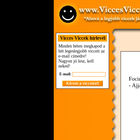
Vicces Viccek hírlevél
Minden héten megkapod a
hét legeslegjobb vicceit az
e-mail címedre!
Nagyon jó lesz, kell
neked!
E-mail:
Foci
- Ajj