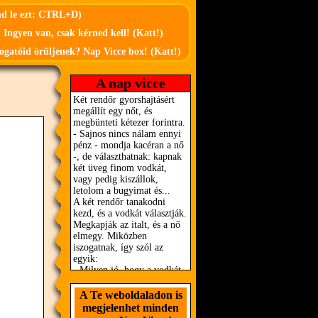
md le ezt: CTRL+D)
 Ingyen van, csak kérned kell! (Katt!)
ogatóid örüljenek? Nap Vicce box! (Katt!)
A nap vicce
A Te weboldaladon is
megjelenhet minden