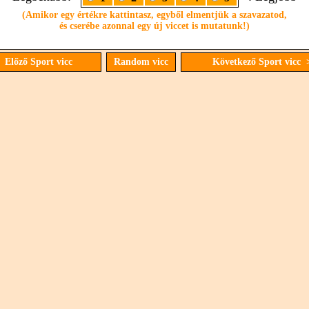
(Amikor egy értékre kattintasz, egyből elmentjük a szavazatod,
és cserébe azonnal egy új viccet is mutatunk!)
 Előző Sport vicc
Random vicc
Következő Sport vicc 