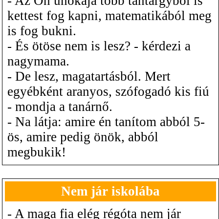
- Az Ön unokája több tantárgyból is
kettest fog kapni, matematikából meg
is fog bukni.
- És ötöse nem is lesz? - kérdezi a
nagymama.
- De lesz, magatartásból. Mert
egyébként aranyos, szófogadó kis fiú
- mondja a tanárnő.
- Na látja: amire én tanítom abból 5-
ös, amire pedig önök, abból
megbukik!
Nem jár iskolába
- A maga fia elég régóta nem jár