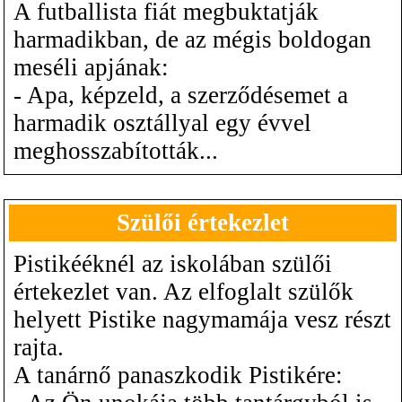
A futballista fiát megbuktatják
harmadikban, de az mégis boldogan
meséli apjának:
- Apa, képzeld, a szerződésemet a
harmadik osztállyal egy évvel
meghosszabították...
Szülői értekezlet
Pistikééknél az iskolában szülői
értekezlet van. Az elfoglalt szülők
helyett Pistike nagymamája vesz részt
rajta.
A tanárnő panaszkodik Pistikére: