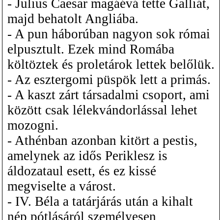
- Julius Caesar magáévá tette Galliát,
majd behatolt Angliába.
- A pun háborúban nagyon sok római
elpusztult. Ezek mind Romába
költöztek és proletárok lettek belőlük.
- Az esztergomi püspök lett a primás.
- A kaszt zárt társadalmi csoport, ami
között csak lélekvándorlással lehet
mozogni.
- Athénban azonban kitört a pestis,
amelynek az idős Periklesz is
áldozataul esett, és ez kissé
megviselte a várost.
- IV. Béla a tatárjárás után a kihalt
nép pótlásáról személyesen