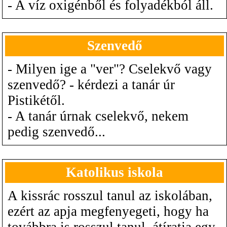
- A víz oxigénből és folyadékból áll.
Szenvedő
- Milyen ige a "ver"? Cselekvő vagy
szenvedő? - kérdezi a tanár úr
Pistikétől.
- A tanár úrnak cselekvő, nekem
pedig szenvedő...
Katolikus iskola
A kissrác rosszul tanul az iskolában,
ezért az apja megfenyegeti, hogy ha
továbbra is rosszul tanul, átíratja egy