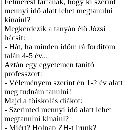
Felmérést tartanak, hogy ki szerint
mennyi idő alatt lehet megtanulni
kínaiul?
Megkérdezik a tanyán élő Józsi
bácsit:
- Hát, ha minden időm rá fordítom
talán 4-5 év...
Aztán egy egyetemen tanító
professzort:
- Véleményem szerint én 1-2 év alatt
meg tudnám tanulni!
Majd a főiskolás diákot:
- Szerinted mennyi idő alatt lehet
megtanulni kínaiul?
- Miért? Holnap ZH-t írunk?