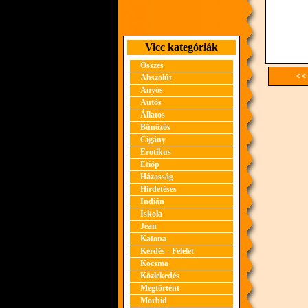
Vicc kategóriák
Összes
<<
Abszolút
Anyós
Autós
Állatos
Bűnözős
Cigány
Erotikus
Etióp
Házasság
Hirdetéses
Indián
Iskola
Jean
Katona
Kérdés - Felelet
Kocsma
Közlekedés
Megtörtént
Morbid