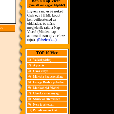
nap a Nap Vicce!
(Ami itt van eggyel feljebb!)
Ingyen van, és jó neked!
Csak egy HTML kódot
kell beillesztened az
oldaladba, és máris
megjelenik rajta a Nap
 >>
Vicce! (Minden nap
automatikusan új vicc lesz
rajta).
(Részletek...)
TOP 10 Vicc
1)
Vallási párbaj
2)
A postás
3)
Okos kutya
4)
Móricka kedvenc állata
5)
George Bush a pokolban
6)
Munkahelyi felvételi
7)
Uborka a tananyag
8)
Strucc az étteremben
9)
Nem is sejtette...
10)
Paradicsomos kert