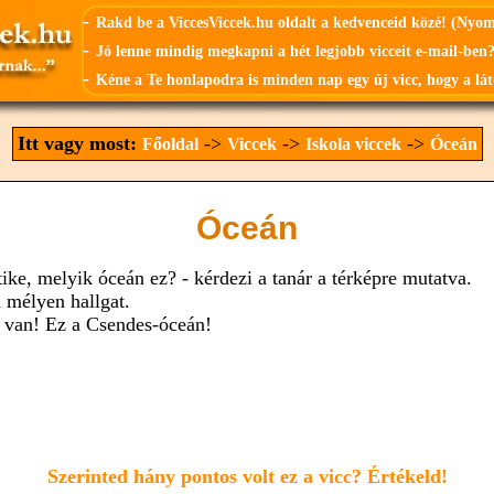
-
Rakd be a ViccesViccek.hu oldalt a kedvenceid közé! (Nyo
-
Jó lenne mindig megkapni a hét legjobb vicceit e-mail-ben?
-
Kéne a Te honlapodra is minden nap egy új vicc, hogy a lát
Itt vagy most:
->
->
->
Főoldal
Viccek
Iskola viccek
Óceán
Óceán
tike, melyik óceán ez? - kérdezi a tanár a térképre mutatva.
ú mélyen hallgat.
y van! Ez a Csendes-óceán!
Szerinted hány pontos volt ez a vicc? Értékeld!