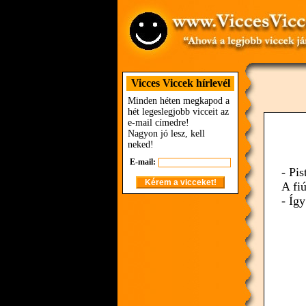
Vicces Viccek hírlevél
Minden héten megkapod a
hét legeslegjobb vicceit az
e-mail címedre!
Nagyon jó lesz, kell
neked!
E-mail:
- Pis
A fi
- Íg