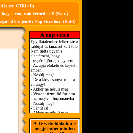
md le ezt: CTRL+D)
 Ingyen van, csak kérned kell! (Katt!)
ogatóid örüljenek? Nap Vicce box! (Katt!)
A nap vicce
A Te weboldaladon is
megjelenhet minden