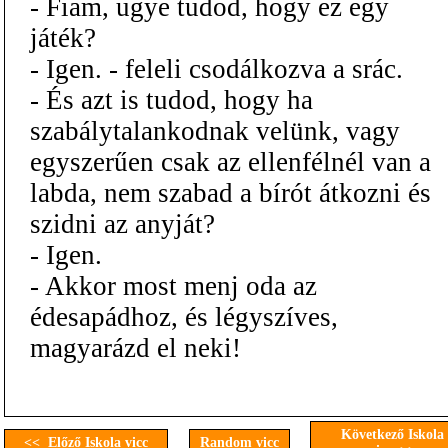
- Fiam, ugye tudod, hogy ez egy
játék?
- Igen. - feleli csodálkozva a srác.
- És azt is tudod, hogy ha
szabálytalankodnak velünk, vagy
egyszerűen csak az ellenfélnél van a
labda, nem szabad a bírót átkozni és
szidni az anyját?
- Igen.
- Akkor most menj oda az
édesapádhoz, és légyszíves,
magyarázd el neki!
Következő Iskola
<< Előző Iskola vicc
Random vicc