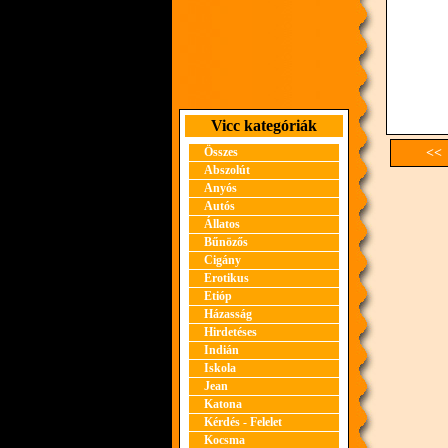
Vicc kategóriák
Összes
<< 
Abszolút
Anyós
Autós
Állatos
Bűnözős
Cigány
Erotikus
Etióp
Házasság
Hirdetéses
Indián
Iskola
Jean
Katona
Kérdés - Felelet
Kocsma