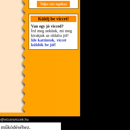
Teljes vicc toplista
Küldj be viccet!
Van egy jó vicced?
Írd meg nekünk, mi meg
kirakjuk az oldalra jól!
Ide kattintok, viccet
küldök be jól!
o@viccesviccek.hu
ő működéséhez.