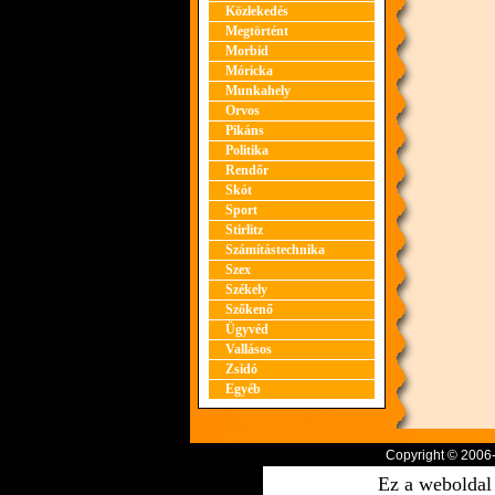
Közlekedés
Megtörtént
Morbid
Móricka
Munkahely
Orvos
Pikáns
Politika
Rendőr
Skót
Sport
Stirlitz
Számítástechnika
Szex
Székely
Szőkenő
Ügyvéd
Vallásos
Zsidó
Egyéb
Copyright © 2006
Ez a weboldal