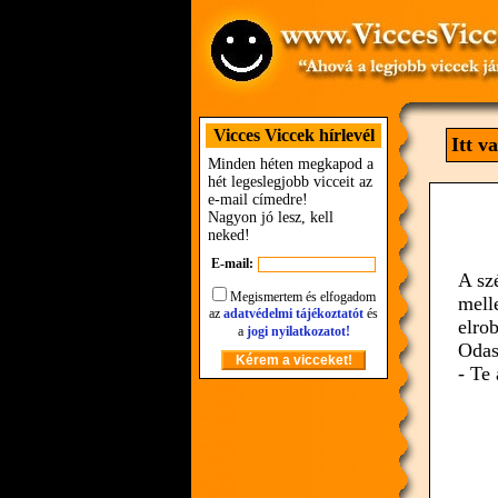
Vicces Viccek hírlevél
Itt v
Minden héten megkapod a
hét legeslegjobb vicceit az
e-mail címedre!
Nagyon jó lesz, kell
neked!
E-mail:
A sz
Megismertem és elfogadom
mell
az
adatvédelmi tájékoztatót
és
elro
a
jogi nyilatkozatot!
Odas
- Te