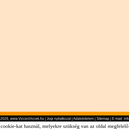
-2026, www.ViccesViccek.hu |
Jogi nyilatkozat
|
Adatvédelem
|
Sitemap
| E-mail:
inf
 cookie-kat használ, melyekre szükség van az oldal megfelel