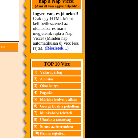
nap a Nap Vicce!
(Ami itt van eggyel feljebb!)
Ingyen van, és jó neked!
Csak egy HTML kódot
kell beillesztened az
oldaladba, és máris
megjelenik rajta a Nap
Vicce! (Minden nap
automatikusan új vicc lesz
 >>
rajta).
(Részletek...)
TOP 10 Vicc
1)
Vallási párbaj
2)
A postás
3)
Okos kutya
4)
Fogadás
5)
Móricka kedvenc állata
6)
George Bush a pokolban
7)
Munkahelyi felvételi
8)
Uborka a tananyag
9)
Strucc az étteremben
10)
Nem is sejtette...