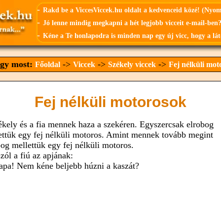
-
Rakd be a ViccesViccek.hu oldalt a kedvenceid közé! (Nyo
-
Jó lenne mindig megkapni a hét legjobb vicceit e-mail-ben?
-
Kéne a Te honlapodra is minden nap egy új vicc, hogy a lát
agy most:
->
->
->
Főoldal
Viccek
Székely viccek
Fej nélküli mot
Fej nélküli motorosok
ékely és a fia mennek haza a szekéren. Egyszercsak elrobog
ettük egy fej nélküli motoros. Amint mennek tovább megint
bog mellettük egy fej nélküli motoros.
zól a fiú az apjának:
 apa! Nem kéne beljebb húzni a kaszát?