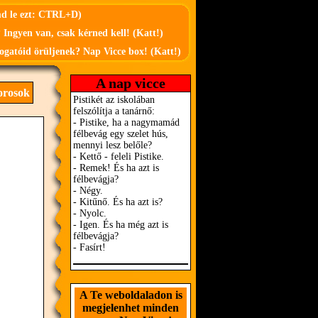
md le ezt: CTRL+D)
 Ingyen van, csak kérned kell! (Katt!)
ogatóid örüljenek? Nap Vicce box! (Katt!)
A nap vicce
orosok
A Te weboldaladon is
megjelenhet minden