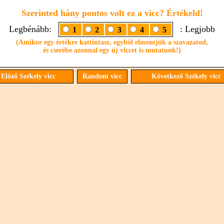
Szerinted hány pontos volt ez a vicc? Értékeld!
Legbénább:
: Legjobb
1
2
3
4
5
(Amikor egy értékre kattintasz, egyből elmentjük a szavazatod,
és cserébe azonnal egy új viccet is mutatunk!)
Előző Székely vicc
Random vicc
Következő Székely vicc