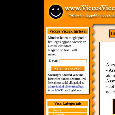
Vicces Viccek hírlevél
It
Minden héten megkapod a
hét legeslegjobb vicceit az
e-mail címedre!
Nagyon jó lesz, kell
neked!
E-mail:
A sz
- As
akko
Személyes adataid védelme
kiemelten fontos számunkra!
Assz
Jelentkezéseddel elfogadod az
- Jó
adatvédelmi tájékoztatóban
és az
ÁSZF
-ben foglaltakat.
neke
Vicc kategóriák
Összes
Abszolút