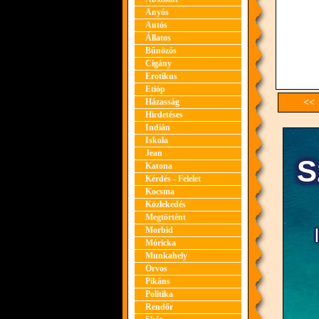
Anyós
Autós
Állatos
Bűnözős
Cigány
Erotikus
Etióp
Házasság
<< 
Hirdetéses
Indián
Iskola
Jean
Katona
Kérdés - Felelet
Kocsma
Közlekedés
Megtörtént
Morbid
Móricka
Munkahely
Orvos
Pikáns
Politika
Rendőr