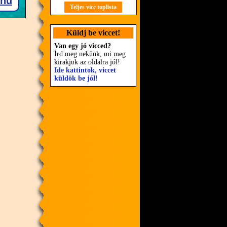
Teljes vicc toplista
Küldj be viccet!
Van egy jó vicced?
Írd meg nekünk, mi meg
kirakjuk az oldalra jól!
Ide kattintok, viccet
küldök be jól!