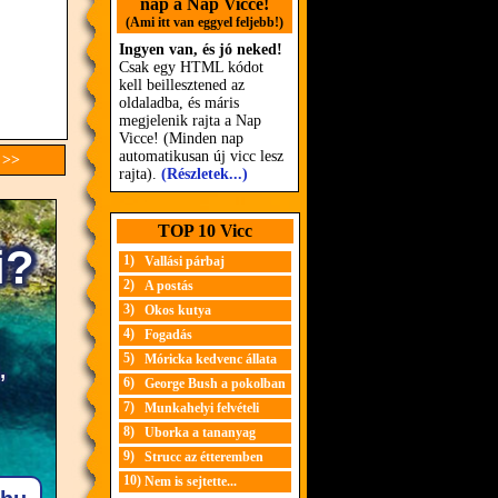
nap a Nap Vicce!
(Ami itt van eggyel feljebb!)
Ingyen van, és jó neked!
Csak egy HTML kódot
kell beillesztened az
oldaladba, és máris
megjelenik rajta a Nap
Vicce! (Minden nap
automatikusan új vicc lesz
 >>
rajta).
(Részletek...)
TOP 10 Vicc
1)
Vallási párbaj
2)
A postás
3)
Okos kutya
4)
Fogadás
5)
Móricka kedvenc állata
6)
George Bush a pokolban
7)
Munkahelyi felvételi
8)
Uborka a tananyag
9)
Strucc az étteremben
10)
Nem is sejtette...