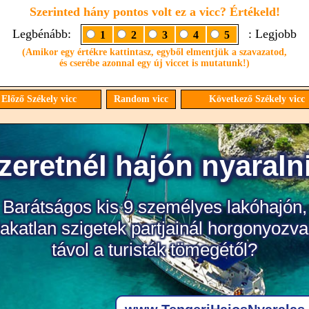
Szerinted hány pontos volt ez a vicc? Értékeld!
Legbénább:
: Legjobb
1
2
3
4
5
(Amikor egy értékre kattintasz, egyből elmentjük a szavazatod,
és cserébe azonnal egy új viccet is mutatunk!)
Előző Székely vicc
Random vicc
Következő Székely vicc