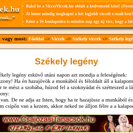
-
Rakd be a ViccesViccek.hu oldalt a kedvenceid közé! (Nyo
-
Jó lenne mindig megkapni a hét legjobb vicceit e-mail-ben?
-
Kéne a Te honlapodra is minden nap egy új vicc, hogy a lát
t vagy most:
->
->
->
Főoldal
Viccek
Székely viccek
Székely leg
Székely legény
ékely legény esküvő utáni napon azt mondja a feleségének:
szony! Ha én hazajövök a munkából és féloldalt áll a kalapom
r te mész a szobába, húzod fel a szoknyádat és szétteszed a l
ony:
l van. De ne adja az Isten, hogy ha te hazajössz a munkából és
m csípőn van a kezem, akkor neked ne álljon félre a a kalapo