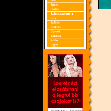
Skót
Sport
Stirlitz
Számítástechnika
Szex
Székely
Szőkenő
Ügyvéd
Vallásos
Zsidó
Egyéb