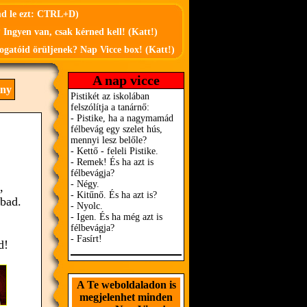
md le ezt: CTRL+D)
 Ingyen van, csak kérned kell! (Katt!)
ogatóid örüljenek? Nap Vicce box! (Katt!)
A nap vicce
ény
,
ábad.
d!
A Te weboldaladon is
megjelenhet minden