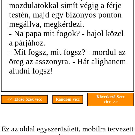
mozdulatokkal simít végig a férje
testén, majd egy bizonyos ponton
megállva, megkérdezi.
- Na papa mit fogok? - hajol közel
a párjához.
- Mit fogsz, mit fogsz? - mordul az
öreg az asszonyra. - Hát alighanem
aludni fogsz!
Következő Szex
<< Előző Szex vicc
Random vicc
vicc >>
Ez az oldal egyszerüsített, mobilra tervezett