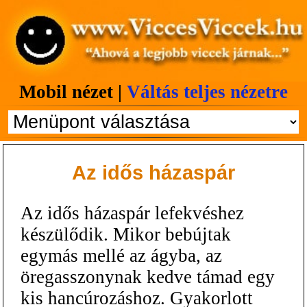
Mobil nézet |
Váltás teljes nézetre
Az idős házaspár
Az idős házaspár lefekvéshez
készülődik. Mikor bebújtak
egymás mellé az ágyba, az
öregasszonynak kedve támad egy
kis hancúrozáshoz. Gyakorlott