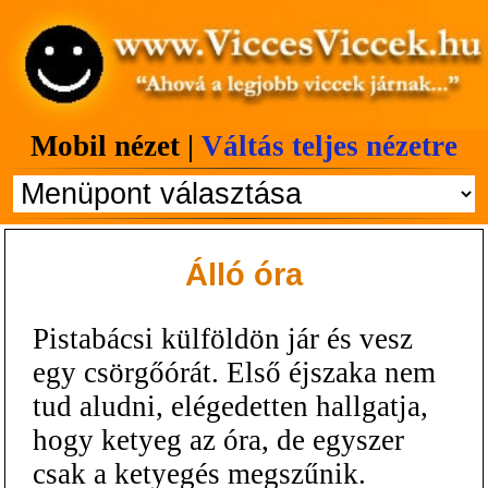
Mobil nézet |
Váltás teljes nézetre
Álló óra
Pistabácsi külföldön jár és vesz
egy csörgőórát. Első éjszaka nem
tud aludni, elégedetten hallgatja,
hogy ketyeg az óra, de egyszer
csak a ketyegés megszűnik.