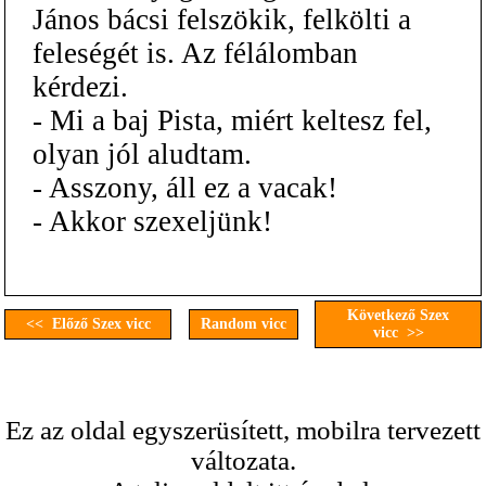
János bácsi felszökik, felkölti a
feleségét is. Az félálomban
kérdezi.
- Mi a baj Pista, miért keltesz fel,
olyan jól aludtam.
- Asszony, áll ez a vacak!
- Akkor szexeljünk!
Következő Szex
<< Előző Szex vicc
Random vicc
vicc >>
Ez az oldal egyszerüsített, mobilra tervezett
változata.