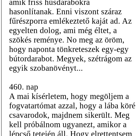
amik friss húsdarabokra
hasonlítanak. Enni viszont száraz
fűrészporra emlékeztető kaját ad. Az
egyelten dolog, ami még éltet, a
szökés reménye. No meg az öröm,
hogy naponta tönkreteszek egy-egy
bútordarabot. Megyek, szétrágom az
egyik szobanövényt...
460. nap
A mai kísérletem, hogy megöljem a
fogvatartómat azzal, hogy a lába köré
csavarodok, majdnem sikerült. Meg
kell próbálnom ugyanezt, amikor a
lépcső tetején áll. Hogy elrettentsem