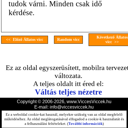
tudok várni. Minden csak idő
kérdése.
Következő Állatos
<< Előző Állatos vicc
Random vicc
vicc >>
Ez az oldal egyszerüsített, mobilra terveze
változata.
A teljes oldalt itt éred el:
Váltás teljes nézetre
Copyright © 2006-2026, www.ViccesViccek.hu
E-mail:
info@viccesviccek.hu
Ez a weboldal cookie-kat használ, melyekre szükség van az oldal megfelelő
működéséhez. Az oldal meglátogatásával elfogadod a cookie-k használatát és
a felhasználási feltételeket. (
További információk
)