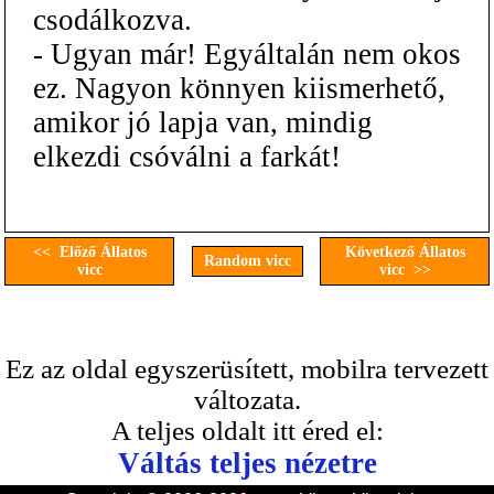
csodálkozva.
- Ugyan már! Egyáltalán nem okos
ez. Nagyon könnyen kiismerhető,
amikor jó lapja van, mindig
elkezdi csóválni a farkát!
<< Előző Állatos
Következő Állatos
Random vicc
vicc
vicc >>
Ez az oldal egyszerüsített, mobilra tervezett
változata.
A teljes oldalt itt éred el:
Váltás teljes nézetre