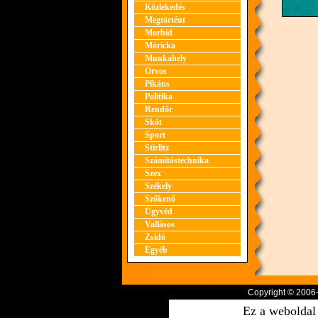
Közlekedés
Megtörtént
Morbid
Móricka
Munkahely
Orvos
Pikáns
Politika
Rendőr
Skót
Sport
Stirlitz
Számítástechnika
Szex
Székely
Szőkenő
Ügyvéd
Vallásos
Zsidó
Egyéb
Copyright © 2006
Ez a weboldal