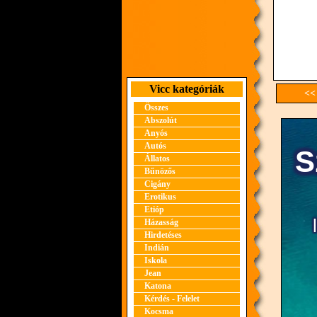
Vicc kategóriák
<<
Összes
Abszolút
Anyós
Autós
Állatos
Bűnözős
Cigány
Erotikus
Etióp
Házasság
Hirdetéses
Indián
Iskola
Jean
Katona
Kérdés - Felelet
Kocsma