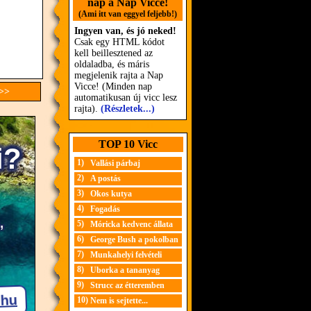
nap a Nap Vicce!
(Ami itt van eggyel feljebb!)
Ingyen van, és jó neked!
Csak egy HTML kódot
kell beillesztened az
oldaladba, és máris
megjelenik rajta a Nap
Vicce! (Minden nap
 >>
automatikusan új vicc lesz
rajta).
(Részletek...)
TOP 10 Vicc
1)
Vallási párbaj
2)
A postás
3)
Okos kutya
4)
Fogadás
5)
Móricka kedvenc állata
6)
George Bush a pokolban
7)
Munkahelyi felvételi
8)
Uborka a tananyag
9)
Strucc az étteremben
10)
Nem is sejtette...