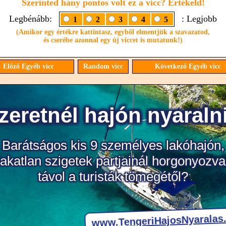
Szerinted hány pontos volt ez a vicc? Értékeld!
Legbénább:
: Legjobb
1
2
3
4
5
(Amikor egy értékre kattintasz, egyből elmentjük a szavazatod,
és cserébe azonnal egy új viccet is mutatunk!)
 Előző Egyéb vicc
Random vicc
Következő Egyéb vicc