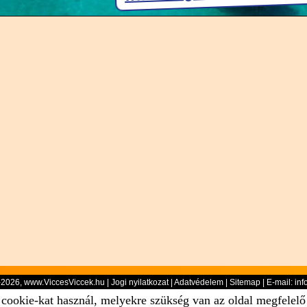
-2026, www.ViccesViccek.hu |
Jogi nyilatkozat
|
Adatvédelem
|
Sitemap
| E-mail:
inf
 cookie-kat használ, melyekre szükség van az oldal megfelel