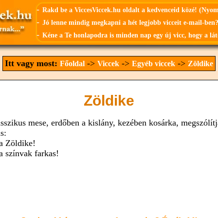
-
Rakd be a ViccesViccek.hu oldalt a kedvenceid közé! (Nyo
-
Jó lenne mindig megkapni a hét legjobb vicceit e-mail-ben?
-
Kéne a Te honlapodra is minden nap egy új vicc, hogy a lát
Itt vagy most:
->
->
->
Főoldal
Viccek
Egyéb viccek
Zöldike
Zöldike
asszikus mese, erdőben a kislány, kezében kosárka, megszólítj
s:
ia Zöldike!
a színvak farkas!