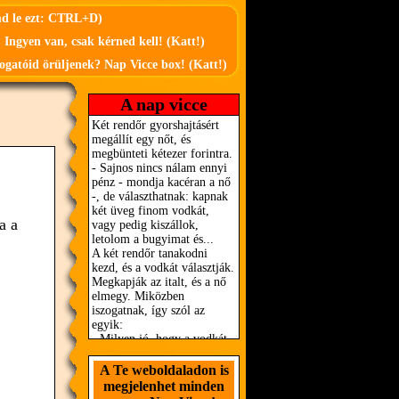
md le ezt: CTRL+D)
 Ingyen van, csak kérned kell! (Katt!)
ogatóid örüljenek? Nap Vicce box! (Katt!)
A nap vicce
a a
A Te weboldaladon is
megjelenhet minden