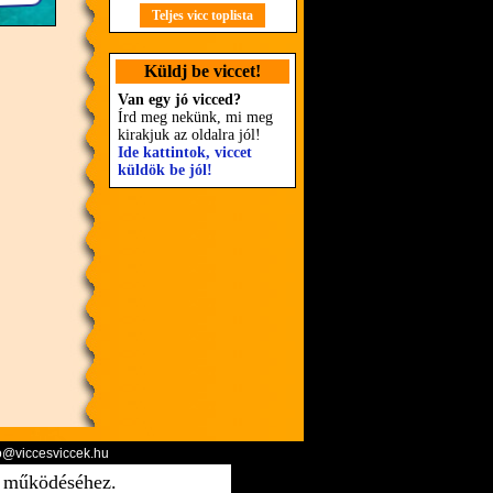
Teljes vicc toplista
Küldj be viccet!
Van egy jó vicced?
Írd meg nekünk, mi meg
kirakjuk az oldalra jól!
Ide kattintok, viccet
küldök be jól!
o@viccesviccek.hu
ő működéséhez.