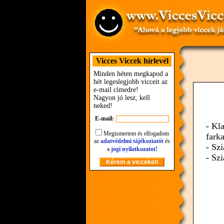
Vicces Viccek hírlevél
Minden héten megkapod a
hét legeslegjobb vicceit az
e-mail címedre!
Nagyon jó lesz, kell
neked!
E-mail:
- Kl
Megismertem és elfogadom
farka
az
adatvédelmi tájékoztatót
és
- Sz
a
jogi nyilatkozatot!
- Szi