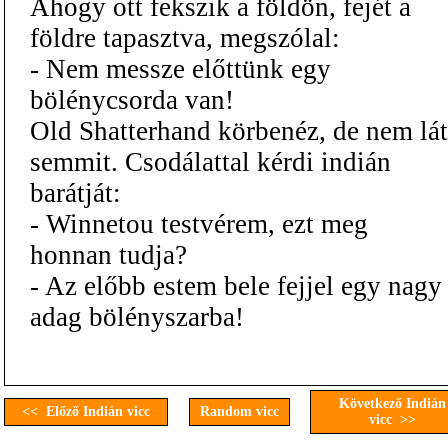
Ahogy ott fekszik a földön, fejét a
földre tapasztva, megszólal:
- Nem messze előttünk egy
bölénycsorda van!
Old Shatterhand körbenéz, de nem lát
semmit. Csodálattal kérdi indián
barátját:
- Winnetou testvérem, ezt meg
honnan tudja?
- Az előbb estem bele fejjel egy nagy
adag bölényszarba!
Következő Indián
<< Előző Indián vicc
Random vicc
vicc >>