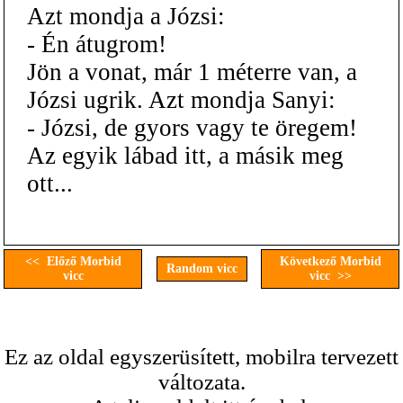
Azt mondja a Józsi:
- Én átugrom!
Jön a vonat, már 1 méterre van, a
Józsi ugrik. Azt mondja Sanyi:
- Józsi, de gyors vagy te öregem!
Az egyik lábad itt, a másik meg
ott...
<< Előző Morbid
Következő Morbid
Random vicc
vicc
vicc >>
Ez az oldal egyszerüsített, mobilra tervezett
változata.