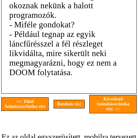
okoznak nekünk a halott
programozók.
- Miféle gondokat?
- Például tegnap az egyik
láncfűrésszel a fél részleget
likvidálta, mire sikerült neki
megmagyarázni, hogy ez nem a
DOOM folytatása.
Következő
<< Előző
Random vicc
Számítástechnika
Számítástechnika vicc
vicc >>
Ez az oldal egyszerüsített, mobilra tervezett