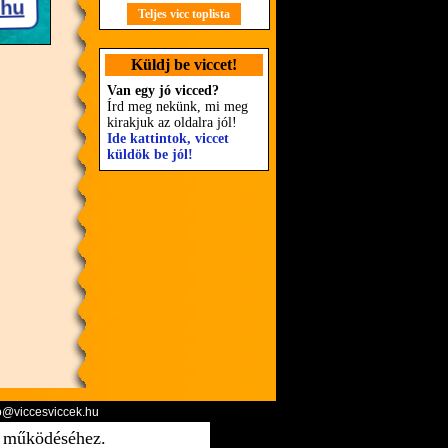
Teljes vicc toplista
Küldj be viccet!
Van egy jó vicced?
Írd meg nekünk, mi meg
kirakjuk az oldalra jól!
Ide kattintok, viccet
küldök be jól!
o@viccesviccek.hu
ő működéséhez.