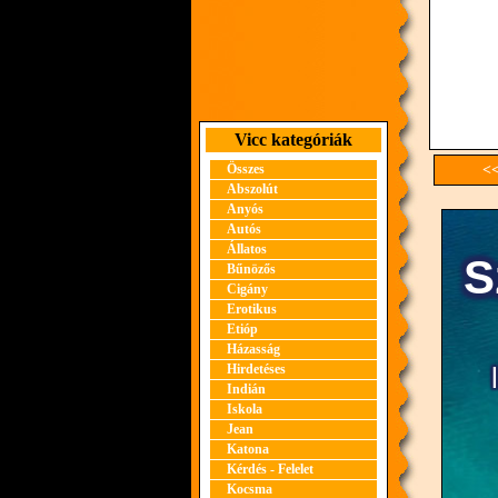
Vicc kategóriák
Összes
<<
Abszolút
Anyós
Autós
Állatos
Bűnözős
Cigány
Erotikus
Etióp
Házasság
Hirdetéses
Indián
Iskola
Jean
Katona
Kérdés - Felelet
Kocsma