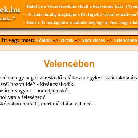
-
Rakd be a ViccesViccek.hu oldalt a kedvenceid közé! (Nyo
-
Jó lenne mindig megkapni a hét legjobb vicceit e-mail-ben?
-
Kéne a Te honlapodra is minden nap egy új vicc, hogy a lát
Itt vagy most:
->
->
->
Főoldal
Viccek
Skót viccek
Velencében
Velencében
ncében egy angol kereskedő találkozik egykori skót iskolatárs
szél hozott ide? - kíváncsiskodik.
szúton vagyok. - mondja a skót.
 hol van a feleséged?
Skóciában maradt, mert már látta Velencét.