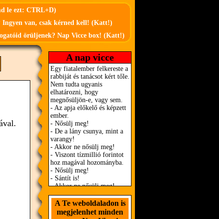
md le ezt: CTRL+D)
 Ingyen van, csak kérned kell! (Katt!)
ogatóid örüljenek? Nap Vicce box! (Katt!)
A nap vicce
ával.
A Te weboldaladon is
megjelenhet minden