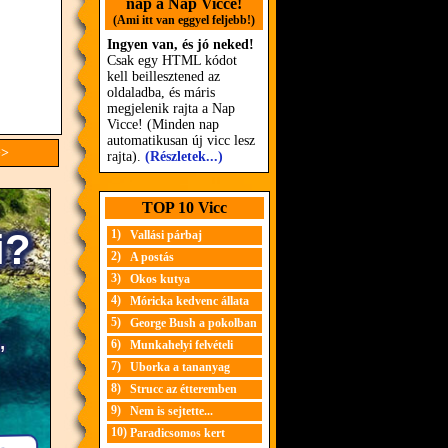
nap a Nap Vicce!
(Ami itt van eggyel feljebb!)
Ingyen van, és jó neked!
Csak egy HTML kódot
kell beillesztened az
oldaladba, és máris
megjelenik rajta a Nap
Vicce! (Minden nap
automatikusan új vicc lesz
>>
rajta).
(Részletek...)
TOP 10 Vicc
1)
Vallási párbaj
2)
A postás
3)
Okos kutya
4)
Móricka kedvenc állata
5)
George Bush a pokolban
6)
Munkahelyi felvételi
7)
Uborka a tananyag
8)
Strucc az étteremben
9)
Nem is sejtette...
10)
Paradicsomos kert