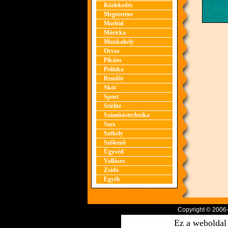
Közlekedés
Megtörtént
Morbid
Móricka
Munkahely
Orvos
Pikáns
Politika
Rendőr
Skót
Sport
Stirlitz
Számítástechnika
Szex
Székely
Szőkenő
Ügyvéd
Vallásos
Zsidó
Egyéb
Copyright © 2006
Ez a weboldal