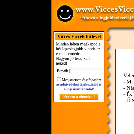
Vicces Viccek hírlevél
Minden héten megkapod a
hét legeslegjobb vicceit az
e-mail címedre!
Nagyon jó lesz, kell
neked!
E-mail:
Vele
Megismertem és elfogadom
- Mi 
az
adatvédelmi tájékoztatót
és
- Ná
a
jogi nyilatkozatot!
- És
- Ő 