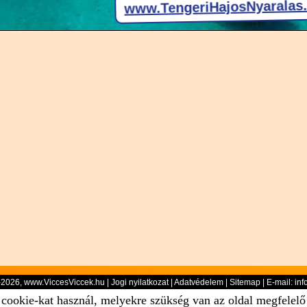
-2026, www.ViccesViccek.hu |
Jogi nyilatkozat
|
Adatvédelem
|
Sitemap
| E-mail:
inf
 cookie-kat használ, melyekre szükség van az oldal megfelel