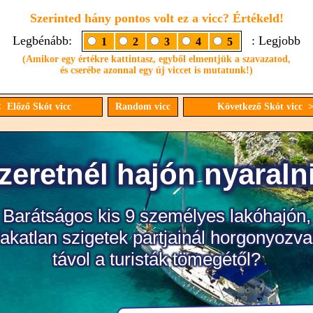
Szerinted hány pontos volt ez a vicc? Értékeld!
Legbénább:
: Legjobb
1
2
3
4
5
(Amikor egy értékre kattintasz, egyből elmentjük a szavazatod,
és cserébe azonnal egy új viccet is mutatunk!)
 Előző Skót vicc
Random vicc
Következő Skót vicc 