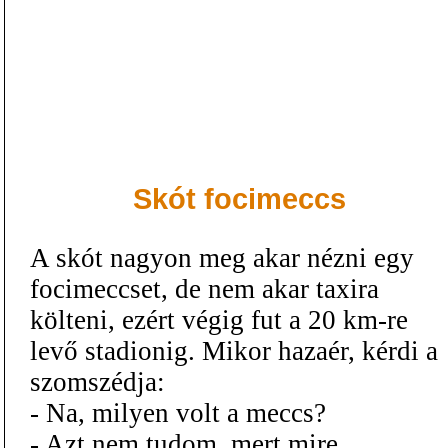
Skót focimeccs
A skót nagyon meg akar nézni egy
focimeccset, de nem akar taxira
költeni, ezért végig fut a 20 km-re
levő stadionig. Mikor hazaér, kérdi a
szomszédja:
- Na, milyen volt a meccs?
- Azt nem tudom, mert mire