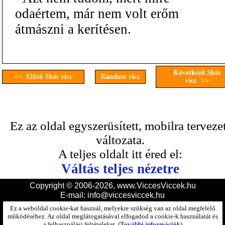
odaértem, már nem volt erőm
átmászni a kerítésen.
Következő Skót
<< Előző Skót vicc
Random vicc
vicc >>
Ez az oldal egyszerüsített, mobilra terveze
változata.
A teljes oldalt itt éred el:
Váltás teljes nézetre
Copyright © 2006-2026, www.ViccesViccek.hu
E-mail:
info@viccesviccek.hu
Ez a weboldal cookie-kat használ, melyekre szükség van az oldal megfelelő
működéséhez. Az oldal meglátogatásával elfogadod a cookie-k használatát és
a felhasználási feltételeket. (
További információk
)