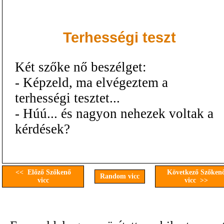
Terhességi teszt
Két szőke nő beszélget:
- Képzeld, ma elvégeztem a
terhességi tesztet...
- Húú... és nagyon nehezek voltak a
kérdések?
<< Előző Szőkenő
Következő Szőken
Random vicc
vicc
vicc >>