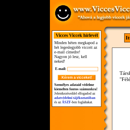
Vicces Viccek hírlevél
I
Minden héten megkapod a
hét legeslegjobb vicceit az
e-mail címedre!
Nagyon jó lesz, kell
neked!
E-mail:
Társ
"Félé
Személyes adataid védelme
kiemelten fontos számunkra!
Jelentkezéseddel elfogadod az
adatvédelmi tájékoztatóban
és az
ÁSZF
-ben foglaltakat.