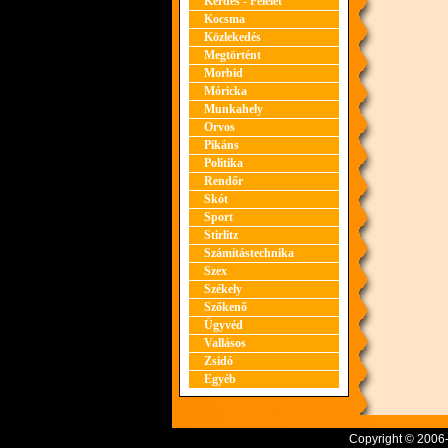
Kérdés - Felelet
Kocsma
Közlekedés
Megtörtént
Morbid
Móricka
Munkahely
Orvos
Pikáns
Politika
Rendőr
Skót
Sport
Stirlitz
Számítástechnika
Szex
Székely
Szőkenő
Ügyvéd
Vallásos
Zsidó
Egyéb
Copyright © 2006