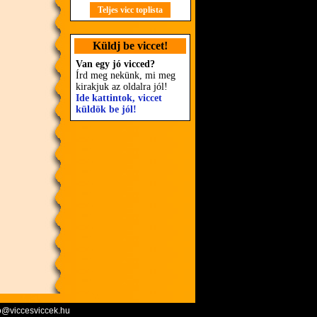
Teljes vicc toplista
Küldj be viccet!
Van egy jó vicced?
Írd meg nekünk, mi meg
kirakjuk az oldalra jól!
Ide kattintok, viccet
küldök be jól!
o@viccesviccek.hu