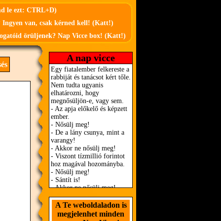
md le ezt: CTRL+D)
 Ingyen van, csak kérned kell! (Katt!)
ogatóid örüljenek? Nap Vicce box! (Katt!)
A nap vicce
és
A Te weboldaladon is
megjelenhet minden