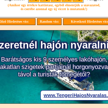
(Amikor egy értékre kattintasz, egyből elmentjük a szavazatod,
és cserébe azonnal egy új viccet is mutatunk!)
lőző Hirdetéses vicc
Random vicc
Következő Hirdetéses vi