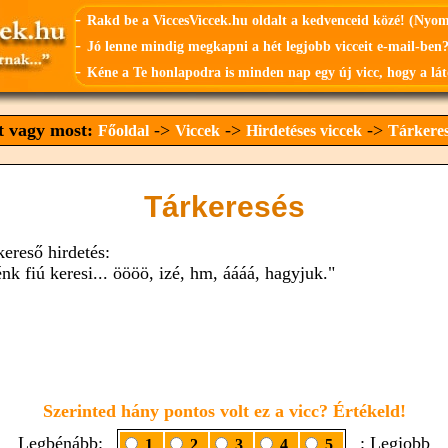
-
Rakd be a ViccesViccek.hu oldalt a kedvenceid közé! (Nyo
-
Jó lenne mindig megkapni a hét legjobb vicceit e-mail-ben?
-
Kéne a Te honlapodra is minden nap egy új vicc, hogy a lát
tt vagy most:
->
->
->
Főoldal
Viccek
Hirdetéses viccek
Tárkeres
Tárkeresés
kereső hirdetés:
nk fiú keresi... öööö, izé, hm, áááá, hagyjuk."
Szerinted hány pontos volt ez a vicc? Értékeld!
Legbénább:
: Legjobb
1
2
3
4
5