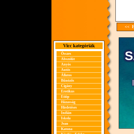
<< E
Vicc kategóriák
Összes
Abszolút
Anyós
Autós
Állatos
Bűnözős
Cigány
Erotikus
Etióp
Házasság
Hirdetéses
Indián
Iskola
Jean
Katona