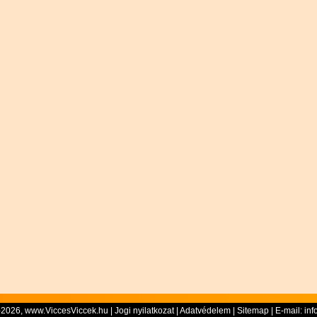
-2026, www.ViccesViccek.hu |
Jogi nyilatkozat
|
Adatvédelem
|
Sitemap
| E-mail:
inf