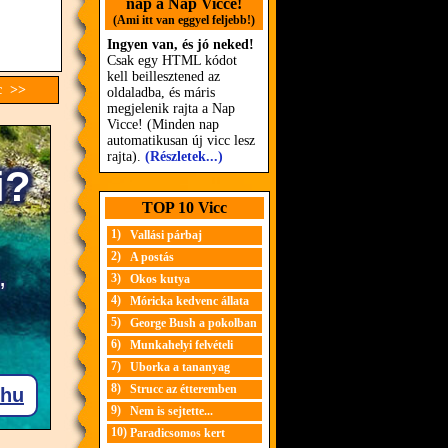
nap a Nap Vicce!
(Ami itt van eggyel feljebb!)
Ingyen van, és jó neked!
Csak egy HTML kódot
kell beillesztened az
cc >>
oldaladba, és máris
megjelenik rajta a Nap
Vicce! (Minden nap
automatikusan új vicc lesz
rajta).
(Részletek...)
TOP 10 Vicc
1)
Vallási párbaj
2)
A postás
3)
Okos kutya
4)
Móricka kedvenc állata
5)
George Bush a pokolban
6)
Munkahelyi felvételi
7)
Uborka a tananyag
8)
Strucc az étteremben
9)
Nem is sejtette...
10)
Paradicsomos kert