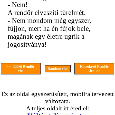
- Nem!
A rendőr elveszíti türelmét.
- Nem mondom még egyszer,
fújjon, mert ha én fújok bele,
magának egy életre ugrik a
jogosítványa!
<< Előző Rendőr
Következő Rendőr
Random vicc
vicc
vicc >>
Ez az oldal egyszerüsített, mobilra tervezett
változata.
A teljes oldalt itt éred el: