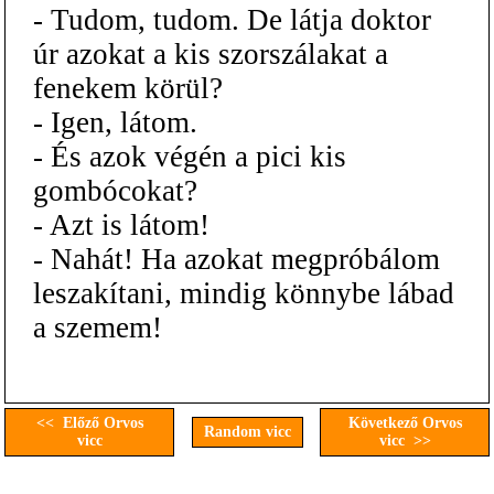
- Tudom, tudom. De látja doktor
úr azokat a kis szorszálakat a
fenekem körül?
- Igen, látom.
- És azok végén a pici kis
gombócokat?
- Azt is látom!
- Nahát! Ha azokat megpróbálom
leszakítani, mindig könnybe lábad
a szemem!
<< Előző Orvos
Következő Orvos
Random vicc
vicc
vicc >>